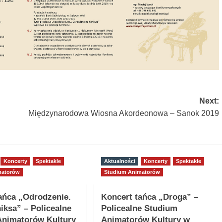
Next:
Międzynarodowa Wiosna Akordeonowa – Sanok 2019
Koncerty
Spektakle
Aktualności
Koncerty
Spektakle
matorów
Studium Animatorów
ańca „Odrodzenie.
Koncert tańca „Droga” –
niksa” – Policealne
Policealne Studium
Animatorów Kultury
Animatorów Kultury w