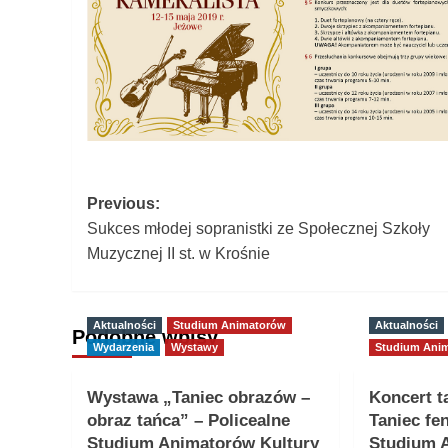
Post
Previous:
Sukces młodej sopranistki ze Społecznej Szkoły
navigation
Muzycznej II st. w Krośnie
Aktualności
Studium Animatorów
Aktualności
Podobne wpisy
Wydarzenia
Wystawy
Studium Ani
Wystawa „Taniec obrazów –
Koncert t
obraz tańca” – Policealne
Taniec fe
Studium Animatorów Kultury
Studium 