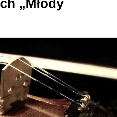
ych „Młody