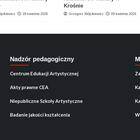
e
Krośnie
jcikiewicz
28 kwietnia 2026
Grzegorz Wójcikiewicz
28 kwietnia 2026
Nadzór pedagogiczny
M
Centrum Edukacji Artystycznej
Za
Akty prawne CEA
Ka
Niepubliczne Szkoły Artystyczne
Ka
Badanie jakości kształcenia
Wo