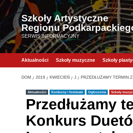
Przejdź
do
Szkoły Artystyczne
treści
Regionu Podkarpackieg
SERWIS INFORMACYJNY
Aktualności
Szkoły muzyczne
Szkoły plast
DOM
2019
KWIECIEŃ
J
PRZEDŁUŻAMY TERMIN Z
Aktualności
Konkursy i festiwale
Ogłoszenia
Szkoły muzyc
Przedłużamy te
Konkurs Duet