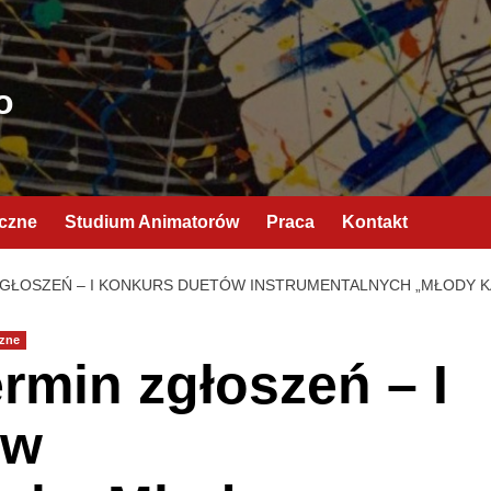
o
yczne
Studium Animatorów
Praca
Kontakt
GŁOSZEŃ – I KONKURS DUETÓW INSTRUMENTALNYCH „MŁODY K
zne
rmin zgłoszeń – I
ów