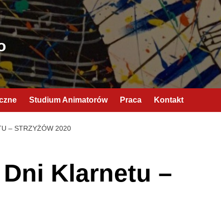
o
yczne
Studium Animatorów
Praca
Kontakt
TU – STRZYŻÓW 2020
 Dni Klarnetu –