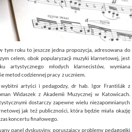
 w tym roku to jeszcze jedna propozycja, adresowana do
zym celem, obok popularyzacji muzyki klarnetowej, jest
bku artystycznego młodych klarnecistów, wymiana
e metod codziennej pracy z uczniem.
 wybitni artyści i pedagodzy, dr hab. Igor Františák z
oman Widaszek z Akademii Muzycznej w Katowicach.
rtystycznymi dostarczy zapewne wielu niezapomnianych
towej jak też publiczności, która będzie miała okazję
zas koncertu finałowego.
any panel dyskusyjny, poruszający problemy pedagogiki