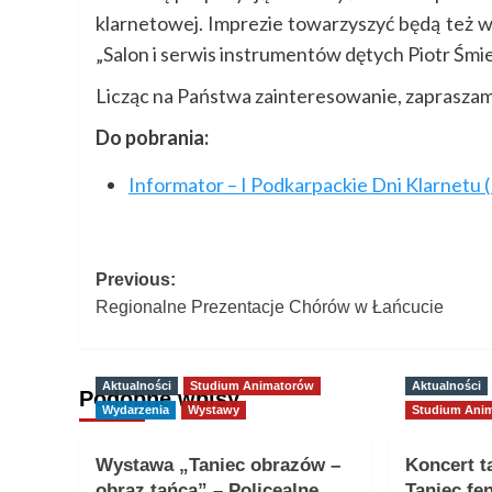
klarnetowej. Imprezie towarzyszyć będą też 
„Salon i serwis instrumentów dętych Piotr Śmie
Licząc na Państwa zainteresowanie, zapraszam
Do pobrania:
Informator – I Podkarpackie Dni Klarnetu
Post
Previous:
Regionalne Prezentacje Chórów w Łańcucie
navigation
Aktualności
Studium Animatorów
Aktualności
Podobne wpisy
Wydarzenia
Wystawy
Studium Ani
Wystawa „Taniec obrazów –
Koncert t
obraz tańca” – Policealne
Taniec fe