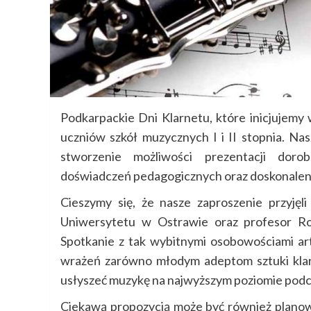
Podkarpackie Dni Klarnetu, które inicjujemy
uczniów szkół muzycznych I i II stopnia. Nas
stworzenie możliwości prezentacji doro
doświadczeń pedagogicznych oraz doskonaleni
Cieszymy się, że nasze zaproszenie przyjęli
Uniwersytetu w Ostrawie oraz profesor R
Spotkanie z tak wybitnymi osobowościami a
wrażeń zarówno młodym adeptom sztuki klarne
usłyszeć muzykę na najwyższym poziomie podc
Ciekawą propozycją może być również planow