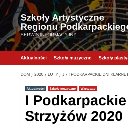
Przejdź
do
Szkoły Artystyczne
treści
Regionu Podkarpackieg
SERWIS INFORMACYJNY
Aktualności
Szkoły muzyczne
Szkoły plast
DOM
2020
LUTY
J
I PODKARPACKIE DNI KLARNE
Aktualności
Szkoły muzyczne
Warsztaty
I Podkarpackie
Strzyżów 2020