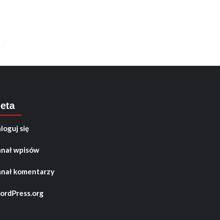
eta
loguj się
nał wpisów
nał komentarzy
rdPress.org