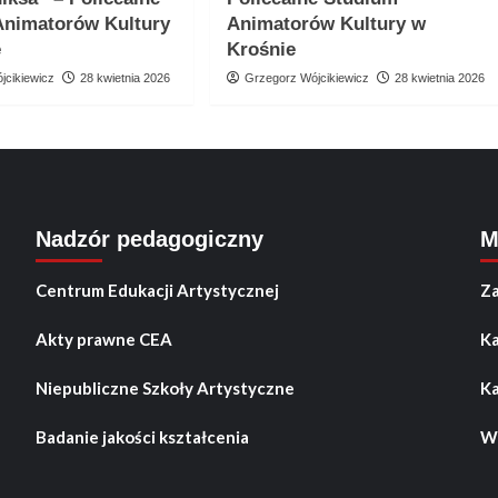
Animatorów Kultury
Animatorów Kultury w
e
Krośnie
jcikiewicz
28 kwietnia 2026
Grzegorz Wójcikiewicz
28 kwietnia 2026
Nadzór pedagogiczny
M
Centrum Edukacji Artystycznej
Za
Akty prawne CEA
Ka
Niepubliczne Szkoły Artystyczne
Ka
Badanie jakości kształcenia
Wo