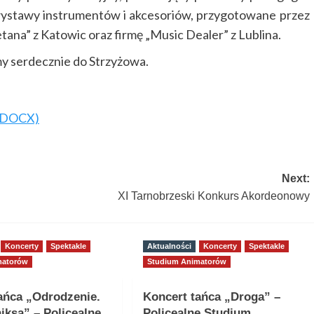
wystawy instrumentów i akcesoriów, przygotowane przez
tana” z Katowic oraz firmę „Music Dealer” z Lublina.
y serdecznie do Strzyżowa.
 (DOCX)
Next:
XI Tarnobrzeski Konkurs Akordeonowy
Koncerty
Spektakle
Aktualności
Koncerty
Spektakle
matorów
Studium Animatorów
ańca „Odrodzenie.
Koncert tańca „Droga” –
niksa” – Policealne
Policealne Studium