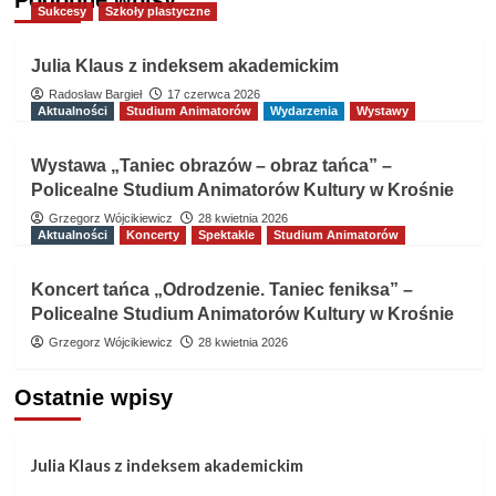
Podobne wpisy
Sukcesy
Szkoły plastyczne
Julia Klaus z indeksem akademickim
Radosław Bargieł
17 czerwca 2026
Aktualności
Studium Animatorów
Wydarzenia
Wystawy
Wystawa „Taniec obrazów – obraz tańca” –
Policealne Studium Animatorów Kultury w Krośnie
Grzegorz Wójcikiewicz
28 kwietnia 2026
Aktualności
Koncerty
Spektakle
Studium Animatorów
Koncert tańca „Odrodzenie. Taniec feniksa” –
Policealne Studium Animatorów Kultury w Krośnie
Grzegorz Wójcikiewicz
28 kwietnia 2026
Ostatnie wpisy
Julia Klaus z indeksem akademickim