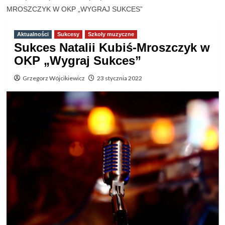
MROSZCZYK W OKP „WYGRAJ SUKCES”
Aktualności
Sukcesy
Szkoły muzyczne
Sukces Natalii Kubiś-Mroszczyk w
OKP „Wygraj Sukces”
Grzegorz Wójcikiewicz
23 stycznia 2022