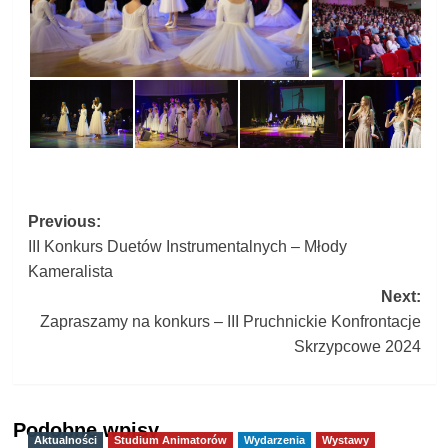
Post
Previous:
III Konkurs Duetów Instrumentalnych – Młody
navigation
Kameralista
Next:
Zapraszamy na konkurs – III Pruchnickie Konfrontacje
Skrzypcowe 2024
Podobne wpisy
Aktualności
Studium Animatorów
Wydarzenia
Wystawy