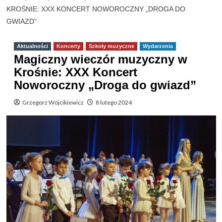
KROŚNIE: XXX KONCERT NOWOROCZNY „DROGA DO
GWIAZD”
Aktualności
Koncerty
Szkoły muzyczne
Wydarzenia
Magiczny wieczór muzyczny w
Krośnie: XXX Koncert
Noworoczny „Droga do gwiazd”
Grzegorz Wójcikiewicz
8 lutego 2024