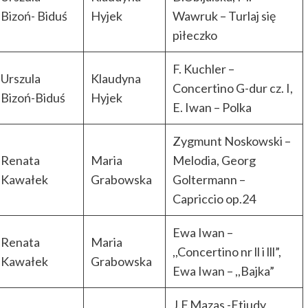
Bizoń- Biduś
Hyjek
Wawruk – Turlaj się
piłeczko
F. Kuchler –
Urszula
Klaudyna
Concertino G-dur cz. I,
Bizoń-Biduś
Hyjek
E. Iwan – Polka
Zygmunt Noskowski –
Renata
Maria
Melodia, Georg
Kawałek
Grabowska
Goltermann –
Capriccio op.24
Ewa Iwan –
Renata
Maria
,,Concertino nr ll i lll”,
Kawałek
Grabowska
Ewa Iwan – ,,Bajka”
J.F.Mazas -Etiudy