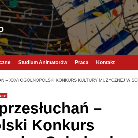
o
yczne
Studium Animatorów
Praca
Kontakt
 – XXVI OGÓLNOPOLSKI KONKURS KULTURY MUZYCZNEJ W S
zne
rzesłuchań –
lski Konkurs