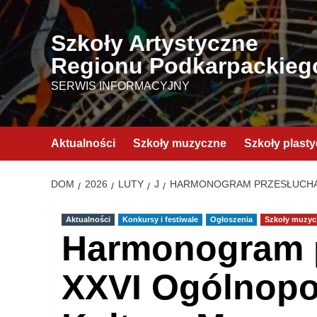
Przejdź
do
Szkoły Artystyczne
treści
Regionu Podkarpackieg
SERWIS INFORMACYJNY
Aktualności
Szkoły muzyczne
Szkoły plast
DOM
2026
LUTY
J
HARMONOGRAM PRZESŁUCHAŃ
Aktualności
Konkursy i festiwale
Ogłoszenia
Szkoły muzyc
Harmonogram p
XXVI Ogólnopo