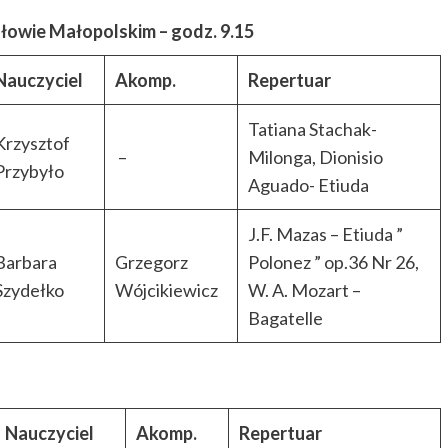
łowie Małopolskim – godz. 9.15
Nauczyciel
Akomp.
Repertuar
Tatiana Stachak-
Krzysztof
–
Milonga, Dionisio
Przybyło
Aguado- Etiuda
J.F. Mazas – Etiuda ”
Barbara
Grzegorz
Polonez ” op.36 Nr 26,
Szydełko
Wójcikiewicz
W. A. Mozart –
Bagatelle
Nauczyciel
Akomp.
Repertuar