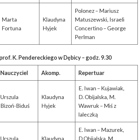
Polonez – Mariusz
Marta
Klaudyna
Matuszewski, Israeli
Fortuna
Hyjek
Concertino – George
Perlman
of. K. Pendereckiego w Dębicy – godz. 9.30
Nauczyciel
Akomp.
Repertuar
E. Iwan – Kujawiak,
Urszula
Klaudyna
D. Obijalska, M.
Bizoń-Biduś
Hyjek
Wawruk – Miś z
laleczką
E. Iwan – Mazurek,
Urszula
Klaudyna
D.Obijalska, M.