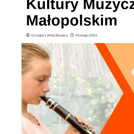
Kultury Muzyc
Małopolskim
Grzegorz Wójcikiewicz
4 lutego 2026