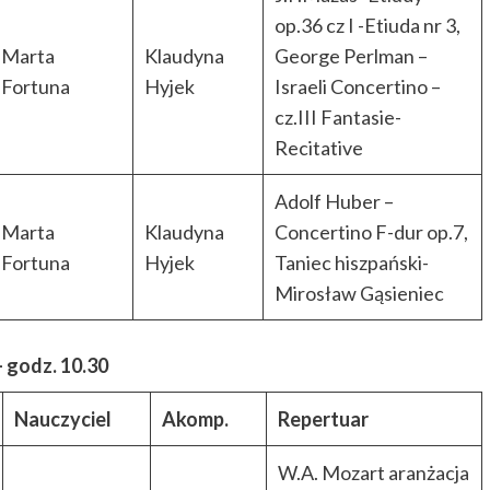
op.36 cz I -Etiuda nr 3,
Marta
Klaudyna
George Perlman –
Fortuna
Hyjek
Israeli Concertino –
cz.III Fantasie-
Recitative
Adolf Huber –
Marta
Klaudyna
Concertino F-dur op.7,
Fortuna
Hyjek
Taniec hiszpański-
Mirosław Gąsieniec
 godz. 10.30
Nauczyciel
Akomp.
Repertuar
W.A. Mozart aranżacja