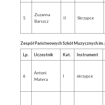
Zuzanna
5
II
Skrzypce
Barszcz
Zespół Państwowych Szkół Muzycznych im. pr
Lp.
Uczestnik
Kat.
Instrument
Antoni
6
I
skrzypce
Matera