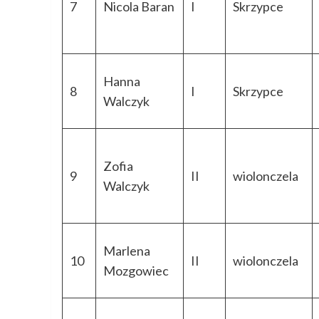
7
Nicola Baran
I
Skrzypce
Hanna
8
I
Skrzypce
Walczyk
Zofia
9
II
wiolonczela
Walczyk
Marlena
10
II
wiolonczela
Mozgowiec