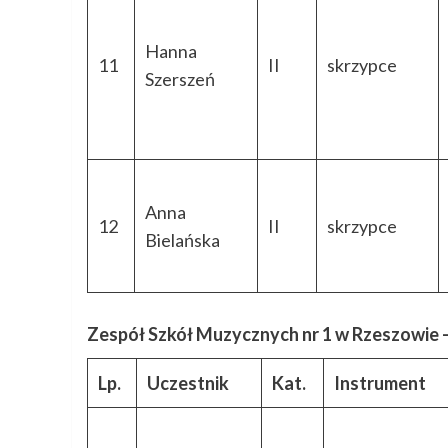
Hanna
11
II
skrzypce
Szerszeń
Anna
12
II
skrzypce
Bielańska
Zespół Szkół Muzycznych nr 1 w Rzeszowie –
Lp.
Uczestnik
Kat.
Instrument