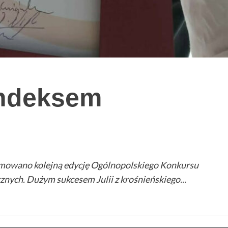
indeksem
mowano kolejną edycję Ogólnopolskiego Konkursu
nych. Dużym sukcesem Julii z krośnieńskiego...