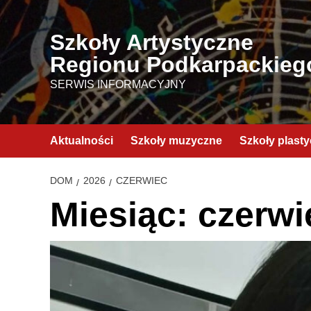
Przejdź
do
Szkoły Artystyczne
treści
Regionu Podkarpackieg
SERWIS INFORMACYJNY
Aktualności
Szkoły muzyczne
Szkoły plast
DOM
2026
CZERWIEC
Miesiąc:
czerwi