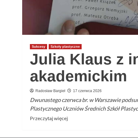
Sukcesy
Szkoły plastyczne
Julia Klaus z 
akademickim
Radosław Bargieł
17 czerwca 2026
Dwunastego czerwca br. w Warszawie podsu
Plastycznego Uczniów Średnich Szkół Plastycz
Przeczytaj
Przeczytaj więcej
więcej
o