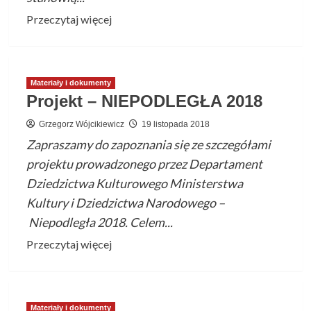
Przeczytaj
Przeczytaj więcej
więcej
o
ZBIÓR
Materiały i dokumenty
ZADAŃ
Projekt – NIEPODLEGŁA 2018
Z
ZASAD
Grzegorz Wójcikiewicz
19 listopada 2018
MUZYKI
Zapraszamy do zapoznania się ze szczegółami
projektu prowadzonego przez Departament
Dziedzictwa Kulturowego Ministerstwa
Kultury i Dziedzictwa Narodowego –
Niepodległa 2018. Celem...
Przeczytaj
Przeczytaj więcej
więcej
o
Projekt
Materiały i dokumenty