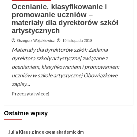
–
Ocenianie, klasyfikowanie i
NIEPODLEGŁA
promowanie uczniów –
2018
materiały dla dyrektorów szkół
artystycznych
Grzegorz Wójcikiewicz
19 listopada 2018
Materiały dla dyrektorów szkół: Zadania
dyrektora szkoły artystycznej związane z
ocenianiem, klasyfikowaniem i promowaniem
uczniów w szkole artystycznej Obowiązkowe
zapisy...
Przeczytaj
Przeczytaj więcej
więcej
o
Ostatnie wpisy
Ocenianie,
klasyfikowanie
i
Julia Klaus z indeksem akademickim