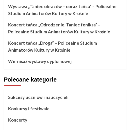
promowanie
Wystawa „Taniec obrazów – obraz tańca” – Policealne
uczniów
Studium Animatorów Kultury w Krośnie
–
materiały
Koncert tańca „Odrodzenie. Taniec feniksa” –
dla
Policealne Studium Animatorów Kultury w Krośnie
dyrektorów
Koncert tańca „Droga” – Policealne Studium
szkół
Animatorów Kultury w Krośnie
artystycznych
Wernisaż wystawy dyplomowej
Polecane kategorie
Sukcesy uczniów i nauczycieli
Konkursy i festiwale
Koncerty