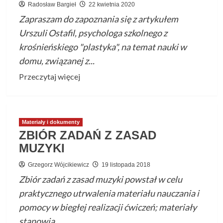
Radosław Bargieł
22 kwietnia 2020
Zapraszam do zapoznania się z artykułem
Urszuli Ostafil, psychologa szkolnego z
krośnieńskiego "plastyka", na temat nauki w
domu, związanej z...
Przeczytaj
Przeczytaj więcej
więcej
o
Nauka
Materiały i dokumenty
w
ZBIÓR ZADAŃ Z ZASAD
domu
MUZYKI
–
wskazówki
Grzegorz Wójcikiewicz
19 listopada 2018
dla
Zbiór zadań z zasad muzyki powstał w celu
słabo
praktycznego utrwalenia materiału nauczania i
zmotywowanych
pomocy w biegłej realizacji ćwiczeń; materiały
stanowią...