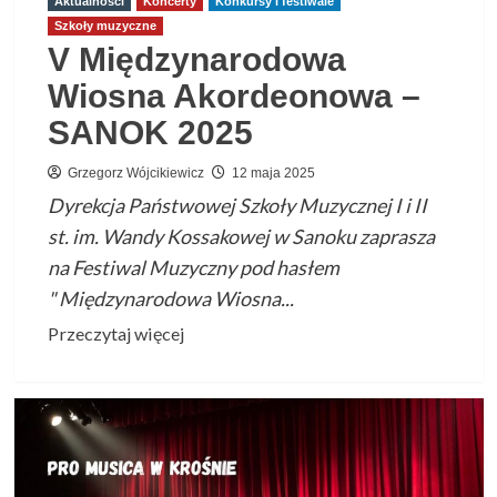
Aktualności
Koncerty
Konkursy i festiwale
Szkoły muzyczne
V Międzynarodowa
Wiosna Akordeonowa –
SANOK 2025
Grzegorz Wójcikiewicz
12 maja 2025
Dyrekcja Państwowej Szkoły Muzycznej I i II
st. im. Wandy Kossakowej w Sanoku zaprasza
na Festiwal Muzyczny pod hasłem
" Międzynarodowa Wiosna...
Przeczytaj
Przeczytaj więcej
więcej
o
V
Międzynarodowa
Wiosna