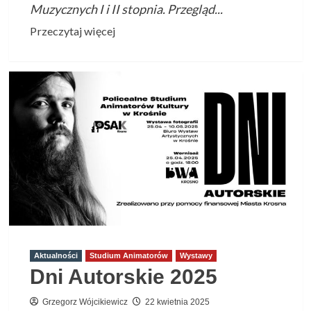
Muzycznych I i II stopnia. Przegląd...
Przeczytaj
Przeczytaj więcej
więcej
o
Zapraszamy
na
XIII
Ogólnopolski
Przegląd
Szkół
Muzycznych
w
Pruchniku
–
02.06.2025
Aktualności
Studium Animatorów
Wystawy
Dni Autorskie 2025
Grzegorz Wójcikiewicz
22 kwietnia 2025