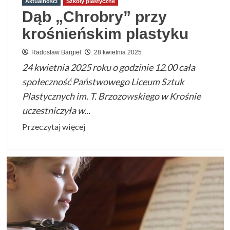
Aktualności
Szkoły plastyczne
Dąb „Chrobry” przy
krośnieńskim plastyku
Radosław Bargieł
28 kwietnia 2025
24 kwietnia 2025 roku o godzinie 12.00 cała
społeczność Państwowego Liceum Sztuk
Plastycznych im. T. Brzozowskiego w Krośnie
uczestniczyła w...
Przeczytaj
Przeczytaj więcej
więcej
o
Dąb
„Chrobry”
przy
krośnieńskim
plastyku