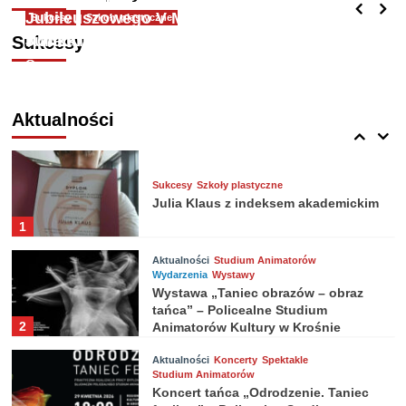
Radosław Bargieł
17 czerwca 2026
Studium Animatorów Kultury w
Jubileuszowego V Międzynarodowego
Sukcesy
Szkoły plastyczne
4
Krośnie
Julia Klaus z indeksem akademickim
Konkursu MUZYCZNE ORŁY
Sukcesy
Radosław Bargieł
Grzegorz Wójcikiewicz
17 czerwca 2026
24 września 2025
Aktualności
Szkoły plastyczne
Wystawy
Wernisaż wystawy dyplomowej
Aktualności
5
Sukcesy
Szkoły plastyczne
Julia Klaus z indeksem akademickim
1
Aktualności
Studium Animatorów
Wydarzenia
Wystawy
Wystawa „Taniec obrazów – obraz
tańca” – Policealne Studium
2
Animatorów Kultury w Krośnie
Aktualności
Koncerty
Spektakle
Studium Animatorów
Koncert tańca „Odrodzenie. Taniec