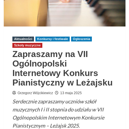
Aktualności
Konkursy i festiwale
Ogłoszenia
Szkoły muzyczne
Zapraszamy na VII
Ogólnopolski
Internetowy Konkurs
Pianistyczny w Leżajsku
Grzegorz Wójcikiewicz
13 maja 2025
Serdecznie zapraszamy uczniów szkół
muzycznych I i II stopnia do udziału w VII
Ogólnopolskim Internetowym Konkursie
Pianistycznym – Leżajsk 2025.