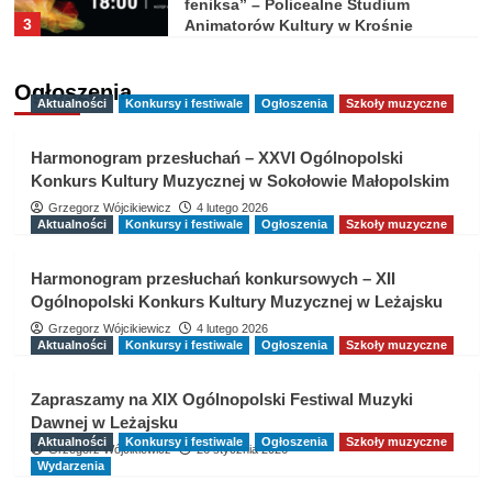
feniksa” – Policealne Studium
3
Animatorów Kultury w Krośnie
Aktualności
Koncerty
Spektakle
Studium Animatorów
Ogłoszenia
Koncert tańca „Droga” – Policealne
Aktualności
Konkursy i festiwale
Ogłoszenia
Szkoły muzyczne
Studium Animatorów Kultury w
4
Krośnie
Harmonogram przesłuchań – XXVI Ogólnopolski
Konkurs Kultury Muzycznej w Sokołowie Małopolskim
Grzegorz Wójcikiewicz
4 lutego 2026
Aktualności
Szkoły plastyczne
Wystawy
Aktualności
Konkursy i festiwale
Ogłoszenia
Szkoły muzyczne
Wernisaż wystawy dyplomowej
5
Harmonogram przesłuchań konkursowych – XII
Ogólnopolski Konkurs Kultury Muzycznej w Leżajsku
Grzegorz Wójcikiewicz
4 lutego 2026
Sukcesy
Szkoły plastyczne
Aktualności
Konkursy i festiwale
Ogłoszenia
Szkoły muzyczne
Julia Klaus z indeksem akademickim
1
Zapraszamy na XIX Ogólnopolski Festiwal Muzyki
Dawnej w Leżajsku
Aktualności
Studium Animatorów
Aktualności
Konkursy i festiwale
Ogłoszenia
Szkoły muzyczne
Wydarzenia
Wystawy
Grzegorz Wójcikiewicz
26 stycznia 2026
Wystawa „Taniec obrazów – obraz
Wydarzenia
tańca” – Policealne Studium