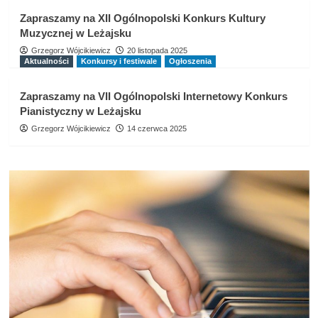
2
Animatorów Kultury w Krośnie
Zapraszamy na XII Ogólnopolski Konkurs Kultury
Muzycznej w Leżajsku
Aktualności
Koncerty
Spektakle
Studium Animatorów
Grzegorz Wójcikiewicz
20 listopada 2025
Koncert tańca „Odrodzenie. Taniec
Aktualności
Konkursy i festiwale
Ogłoszenia
feniksa” – Policealne Studium
3
Animatorów Kultury w Krośnie
Zapraszamy na VII Ogólnopolski Internetowy Konkurs
Pianistyczny w Leżajsku
Aktualności
Koncerty
Spektakle
Studium Animatorów
Grzegorz Wójcikiewicz
14 czerwca 2025
Koncert tańca „Droga” – Policealne
Studium Animatorów Kultury w
4
Krośnie
Aktualności
Szkoły plastyczne
Wystawy
Wernisaż wystawy dyplomowej
5