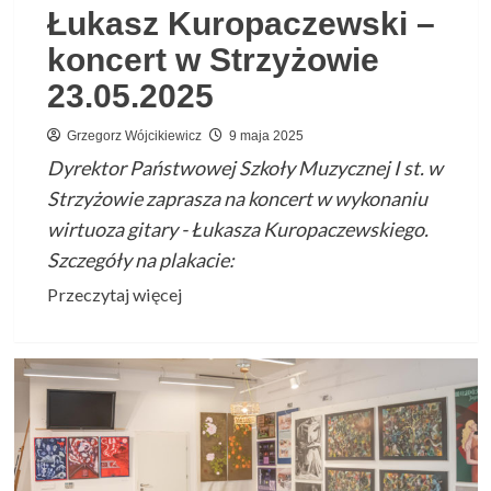
Łukasz Kuropaczewski –
koncert w Strzyżowie
23.05.2025
Grzegorz Wójcikiewicz
9 maja 2025
Dyrektor Państwowej Szkoły Muzycznej I st. w
Strzyżowie zaprasza na koncert w wykonaniu
wirtuoza gitary - Łukasza Kuropaczewskiego.
Szczegóły na plakacie:
Przeczytaj
Przeczytaj więcej
więcej
o
Łukasz
Kuropaczewski
–
koncert
w