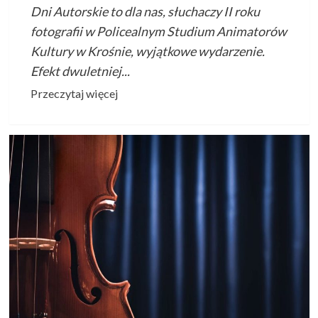
Dni Autorskie to dla nas, słuchaczy II roku
fotografii w Policealnym Studium Animatorów
Kultury w Krośnie, wyjątkowe wydarzenie.
Efekt dwuletniej...
Przeczytaj
Przeczytaj więcej
więcej
o
Dni
Autorskie
2025