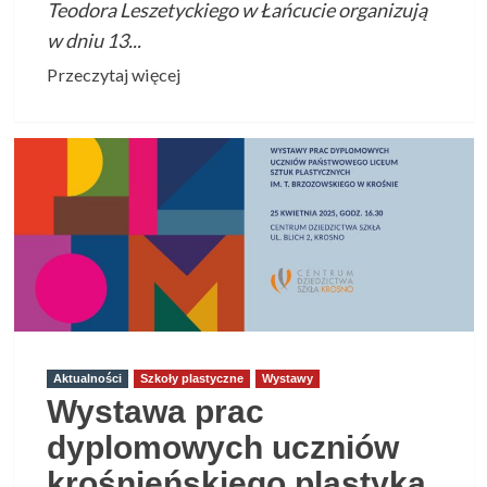
Teodora Leszetyckiego w Łańcucie organizują
w dniu 13...
Przeczytaj
Przeczytaj więcej
więcej
o
Regionalne
warsztaty
dla
nauczycieli
instrumentów
smyczkowych
szkół
muzycznych
I
Aktualności
Szkoły plastyczne
Wystawy
stopnia
Wystawa prac
Regionu
dyplomowych uczniów
Podkarpackiego
krośnieńskiego plastyka
–