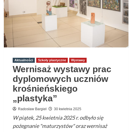
Strzyżowie
23.05.2025
Aktualności
Szkoły plastyczne
Wystawy
Wernisaż wystawy prac
dyplomowych uczniów
krośnieńskiego
„plastyka”
Radosław Bargieł
30 kwietnia 2025
W piątek, 25 kwietnia 2025 r. odbyło się
pożegnanie "maturzystów" oraz wernisaż