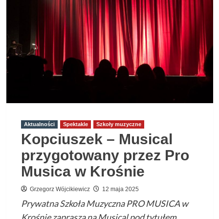
Akordeonowa
–
SANOK 2025
Aktualności
Spektakle
Szkoły muzyczne
Kopciuszek – Musical
przygotowany przez Pro
Musica w Krośnie
Grzegorz Wójcikiewicz
12 maja 2025
Prywatna Szkoła Muzyczna PRO MUSICA w
Krośnie zaprasza na Musical pod tytułem