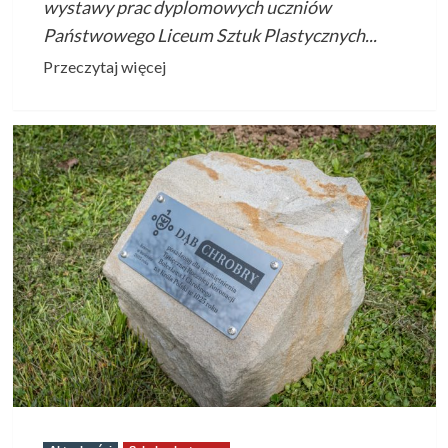
wystawy prac dyplomowych uczniów
Państwowego Liceum Sztuk Plastycznych...
Przeczytaj
Przeczytaj więcej
więcej
o
Wernisaż
wystawy
prac
dyplomowych
uczniów
krośnieńskiego
„plastyka”