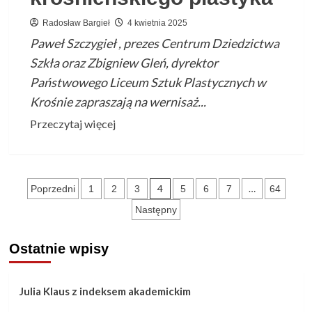
13.05.2025
Radosław Bargieł
4 kwietnia 2025
Paweł Szczygieł , prezes Centrum Dziedzictwa
Szkła oraz Zbigniew Gleń, dyrektor
Państwowego Liceum Sztuk Plastycznych w
Krośnie zapraszają na wernisaż...
Przeczytaj
Przeczytaj więcej
więcej
o
Wystawa
Stronicowanie
4
…
Poprzedni
1
2
3
5
6
7
64
prac
wpisów
dyplomowych
Następny
uczniów
krośnieńskiego
Ostatnie wpisy
plastyka
Julia Klaus z indeksem akademickim