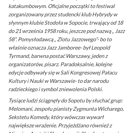
katakumbowym. Oficjalne początki to festiwal
zorganizowany przez studencki klub Hybrydy w
słynnym klubie Stodoła w Sopocie, trwający od 18
do 21 września 1958 roku, jeszcze pod nazwą „ Jazz
58”. Pomysłodawcą „ Zlotu Jazzowego”- bo to
właśnie oznacza Jazz Jamboree- był Leopold
Tyrmand, barwna postać Warszawy, jeden z
organizatorów, pisarz. Paradoksalnie, kolejne
edycje odbywały się w Sali Kongresowej Pałacu
Kultury i Nauki w Warszawie- to dar narodu
radzieckiego i symbol zniewolenia Polski.
Tysiące ludzi ściągnęły do Sopotu by słuchać grup:
Melomani, zespołu pianisty Zygmunta Wicharego,
Sekstetu Komedy, który wówczas wywarł
największe wrażenie. Przyjeżdżano również z