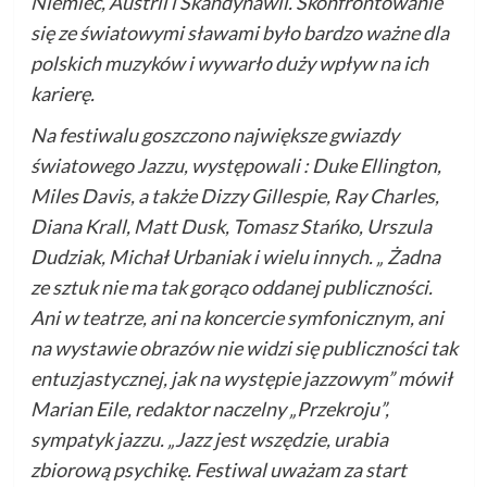
Niemiec, Austrii i Skandynawii. Skonfrontowanie
się ze światowymi sławami było bardzo ważne dla
polskich muzyków i wywarło duży wpływ na ich
karierę.
Na festiwalu goszczono największe gwiazdy
światowego Jazzu, występowali : Duke Ellington,
Miles Davis, a także Dizzy Gillespie, Ray Charles,
Diana Krall, Matt Dusk, Tomasz Stańko, Urszula
Dudziak, Michał Urbaniak i wielu innych. „ Żadna
ze sztuk nie ma tak gorąco oddanej publiczności.
Ani w teatrze, ani na koncercie symfonicznym, ani
na wystawie obrazów nie widzi się publiczności tak
entuzjastycznej, jak na występie jazzowym” mówił
Marian Eile, redaktor naczelny „Przekroju”,
sympatyk jazzu. „Jazz jest wszędzie, urabia
zbiorową psychikę. Festiwal uważam za start