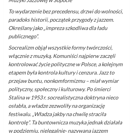
Muzyki Jazzowej w Sopocie
To wydarzenie bez precedensu, drzwi do wolności,
paradoks historii, początek przygody z jazzem.
Określany jako „impreza szkodliwa dla ładu
publicznego”.
Socrealizm objął wszystkie formy twórczości,
włącznie z muzyką. Komuniści najpierw zaczęli
kontrolować życie polityczne w Polsce, a kolejnym
etapem była kontrola kultury i cenzura. Jazz to
przejaw buntu, nonkomformizmu – miał wymiar
polityczny, społeczny i kulturowy. Po śmierci
Stalina w 1953 r. socrealistyczna doktryna nieco
osłabła, a władze zezwoliły na organizację
festiwalu. „Władza jakby na chwilę straciła
kontrolę”. Ta buntownicza muzyka jednak działała
w podziemiu, nielegalnie- nazywana jazzem