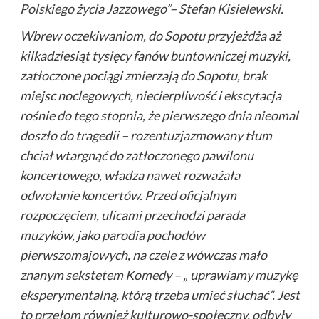
Polskiego życia Jazzowego”– Stefan Kisielewski.
Wbrew oczekiwaniom, do Sopotu przyjeżdża aż
kilkadziesiąt tysięcy fanów buntowniczej muzyki,
zatłoczone pociągi zmierzają do Sopotu, brak
miejsc noclegowych, niecierpliwość i ekscytacja
rośnie do tego stopnia, że pierwszego dnia nieomal
doszło do tragedii – rozentuzjazmowany tłum
chciał wtargnąć do zatłoczonego pawilonu
koncertowego, władza nawet rozważała
odwołanie koncertów. Przed oficjalnym
rozpoczęciem, ulicami przechodzi parada
muzyków, jako parodia pochodów
pierwszomajowych, na czele z wówczas mało
znanym sekstetem Komedy – „ uprawiamy muzykę
eksperymentalną, którą trzeba umieć słuchać”. Jest
to przełom również kulturowo-społeczny, odbyły