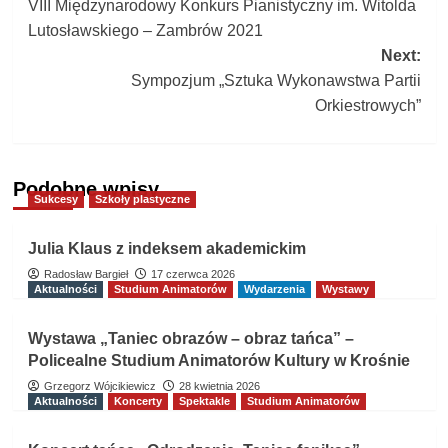
VIII Międzynarodowy Konkurs Pianistyczny im. Witolda
navigation
Lutosławskiego – Zambrów 2021
Next:
Sympozjum „Sztuka Wykonawstwa Partii
Orkiestrowych”
Podobne wpisy
Sukcesy
Szkoły plastyczne
Julia Klaus z indeksem akademickim
Radosław Bargieł
17 czerwca 2026
Aktualności
Studium Animatorów
Wydarzenia
Wystawy
Wystawa „Taniec obrazów – obraz tańca” –
Policealne Studium Animatorów Kultury w Krośnie
Grzegorz Wójcikiewicz
28 kwietnia 2026
Aktualności
Koncerty
Spektakle
Studium Animatorów