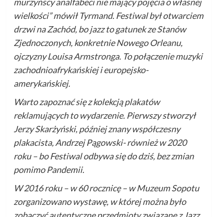
murzyńscy analfabeci nie mający pojęcia o własnej
wielkości” mówił Tyrmand. Festiwal był otwarciem
drzwi na Zachód, bo jazz to gatunek ze Stanów
Zjednoczonych, konkretnie Nowego Orleanu,
ojczyzny Louisa Armstronga. To połączenie muzyki
zachodnioafrykańskiej i europejsko-
amerykańskiej.
Warto zapoznać się z kolekcją plakatów
reklamujących to wydarzenie. Pierwszy stworzył
Jerzy Skarżyński, później znany współczesny
plakacista, Andrzej Pągowski- również w 2020
roku – bo Festiwal odbywa się do dziś, bez zmian
pomimo Pandemii.
W 2016 roku – w 60 rocznicę – w Muzeum Sopotu
zorganizowano wystawę, w której można było
zobaczyć autentyczne przedmioty związane z Jazz