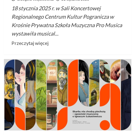
18 stycznia 2025 r. w Sali Koncertowej
Regionalnego Centrum Kultur Pogranicza w
Krośnie Prywatna Szkoła Muzyczna Pro Musica
wystawiła musical...
Przeczytaj
Przeczytaj więcej
więcej
o
Musical
ENCANTO
–
Prywatna
Szkoła
Muzyczna
Pro
Musica
w
Krośnie