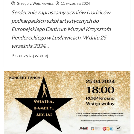
Grzegorz Wójcikiewicz
11 września 2024
Serdecznie zapraszamy uczniów i rodziców
podkarpackich szkół artystycznych do
Europejskiego Centrum Muzyki Krzysztofa
Pendereckiego w Lusławicach. W dniu 25
września 2024...
Przeczytaj
Przeczytaj więcej
więcej
o
Koncertujemy
w
Lusławicach
–
„Skarby
nie
chodzą
piechotą”