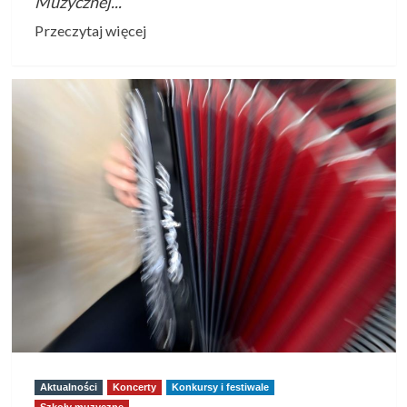
Muzycznej...
Przeczytaj
Przeczytaj więcej
więcej
o
XXXI
Koncert
Noworoczny
Prywatnej
Szkoły
Muzycznej
Pro
Musica
w
Krośnie
Aktualności
Koncerty
Konkursy i festiwale
Szkoły muzyczne