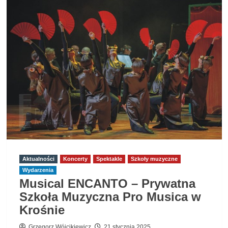
Łukasz
Kuropaczewski
–
koncert
w
Strzyżowie
23.05.2025
Aktualności
Koncerty
Spektakle
Szkoły muzyczne
Wydarzenia
Musical ENCANTO – Prywatna
Szkoła Muzyczna Pro Musica w
Krośnie
Grzegorz Wójcikiewicz
21 stycznia 2025