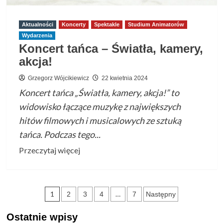
opowieść
muzyczna
Aktualności
Koncerty
Spektakle
Studium Animatorów
o
Wydarzenia
Ignacym
Koncert tańca – Światła, kamery,
Łukasiewiczu
akcja!
Grzegorz Wójcikiewicz
22 kwietnia 2024
Koncert tańca „Światła, kamery, akcja!” to
widowisko łączące muzykę z największych
hitów filmowych i musicalowych ze sztuką
tańca. Podczas tego...
Przeczytaj
Przeczytaj więcej
więcej
o
Koncert
Stronicowanie
1
…
2
3
4
7
Następny
tańca
wpisów
–
Ostatnie wpisy