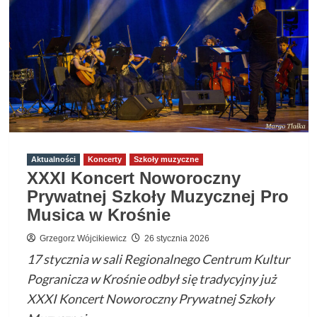
–
Policealne
Studium
Animatorów
Kultury
w
Krośnie
Aktualności
Koncerty
Szkoły muzyczne
XXXI Koncert Noworoczny
Prywatnej Szkoły Muzycznej Pro
Musica w Krośnie
Grzegorz Wójcikiewicz
26 stycznia 2026
17 stycznia w sali Regionalnego Centrum Kultur
Pogranicza w Krośnie odbył się tradycyjny już
XXXI Koncert Noworoczny Prywatnej Szkoły