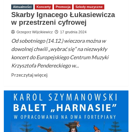
Aktualności
Koncerty
Promocja
Szkoły muzyczne
Skarby Ignacego Łukasiewicza
w przestrzeni cyfrowej
Grzegorz Wójcikiewicz
17 grudnia 2024
Od sobotniego (14.12.) wieczora można w
dowolnej chwili „wybrać się” na niezwykły
koncert do Europejskiego Centrum Muzyki
Krzysztofa Pendereckiego w...
Przeczytaj
Przeczytaj więcej
więcej
o
Skarby
Ignacego
Łukasiewicza
w
przestrzeni