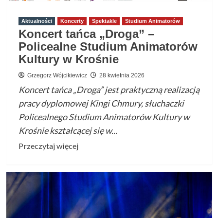
w
Krośnie
Aktualności
Koncerty
Spektakle
Studium Animatorów
Koncert tańca „Droga” –
Policealne Studium Animatorów
Kultury w Krośnie
Grzegorz Wójcikiewicz
28 kwietnia 2026
Koncert tańca „Droga” jest praktyczną realizacją
pracy dyplomowej Kingi Chmury, słuchaczki
Policealnego Studium Animatorów Kultury w
Krośnie kształcącej się w...
Przeczytaj
Przeczytaj więcej
więcej
o
Koncert
tańca
„Droga”