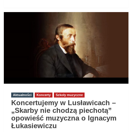
więcej
o
Balet
„Harnasie”
w
opracowaniu
na
2
fortepiany
–
Strzyżów
28.11.2024
Aktualności
Koncerty
Szkoły muzyczne
Koncertujemy w Lusławicach –
„Skarby nie chodzą piechotą”
opowieść muzyczna o Ignacym
Łukasiewiczu