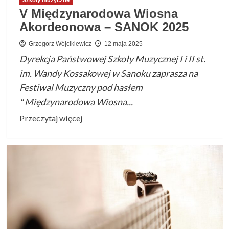
V Międzynarodowa Wiosna
Akordeonowa – SANOK 2025
Grzegorz Wójcikiewicz
12 maja 2025
Dyrekcja Państwowej Szkoły Muzycznej I i II st.
im. Wandy Kossakowej w Sanoku zaprasza na
Festiwal Muzyczny pod hasłem
" Międzynarodowa Wiosna...
Przeczytaj
Przeczytaj więcej
więcej
o
V
Międzynarodowa
Wiosna
Akordeonowa
–
SANOK 2025