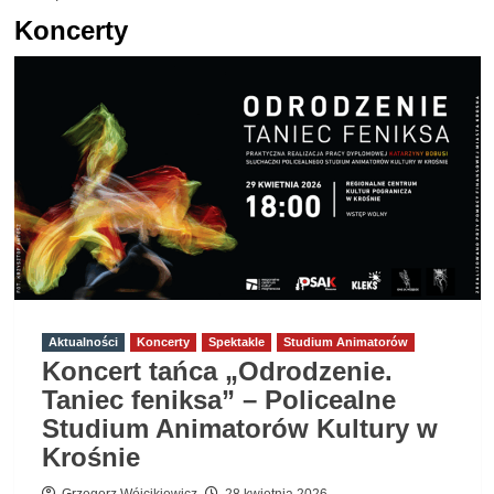
Koncerty
Aktualności
Koncerty
Spektakle
Studium Animatorów
Koncert tańca „Odrodzenie.
Taniec feniksa” – Policealne
Studium Animatorów Kultury w
Krośnie
Grzegorz Wójcikiewicz
28 kwietnia 2026