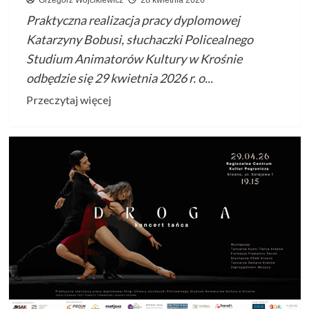
Praktyczna realizacja pracy dyplomowej
Katarzyny Bobusi, słuchaczki Policealnego
Studium Animatorów Kultury w Krośnie
odbędzie się 29 kwietnia 2026 r. o...
Przeczytaj
Przeczytaj więcej
więcej
o
Koncert
tańca
„Odrodzenie.
Taniec
feniksa”
–
Policealne
Studium
Animatorów
Kultury