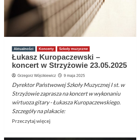
Aktualności
Koncerty
Szkoły muzyczne
Łukasz Kuropaczewski –
koncert w Strzyżowie 23.05.2025
Grzegorz Wójcikiewicz
9 maja 2025
Dyrektor Państwowej Szkoły Muzycznej I st. w
Strzyżowie zaprasza na koncert w wykonaniu
wirtuoza gitary - Łukasza Kuropaczewskiego.
Szczegóły na plakacie:
Przeczytaj
Przeczytaj więcej
więcej
o