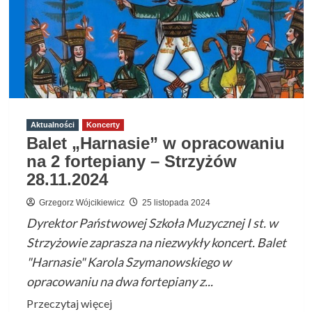
cyfrowej
Aktualności
Koncerty
Balet „Harnasie” w opracowaniu
na 2 fortepiany – Strzyżów
28.11.2024
Grzegorz Wójcikiewicz
25 listopada 2024
Dyrektor Państwowej Szkoła Muzycznej I st. w
Strzyżowie zaprasza na niezwykły koncert. Balet
"Harnasie" Karola Szymanowskiego w
opracowaniu na dwa fortepiany z...
Przeczytaj
Przeczytaj więcej