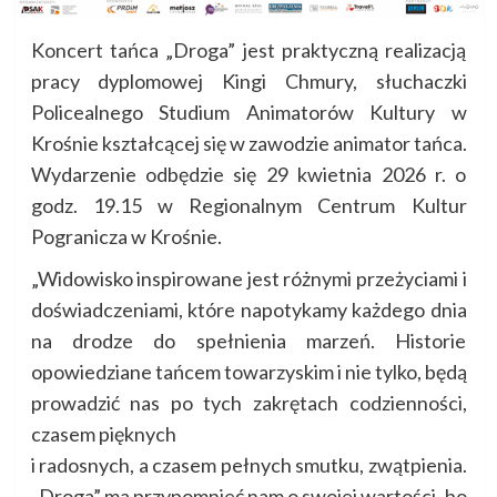
Koncert tańca „Droga” jest praktyczną realizacją
pracy dyplomowej Kingi Chmury, słuchaczki
Policealnego Studium Animatorów Kultury w
Krośnie kształcącej się w zawodzie animator tańca.
Wydarzenie odbędzie się 29 kwietnia 2026 r. o
godz. 19.15 w Regionalnym Centrum Kultur
Pogranicza w Krośnie.
„Widowisko inspirowane jest różnymi przeżyciami i
doświadczeniami, które napotykamy każdego dnia
na drodze do spełnienia marzeń. Historie
opowiedziane tańcem towarzyskim i nie tylko, będą
prowadzić nas po tych zakrętach codzienności,
czasem pięknych
i radosnych, a czasem pełnych smutku, zwątpienia.
„Droga” ma przypomnieć nam o swojej wartości, bo