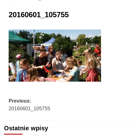
20160601_105755
Post
Previous:
20160601_105755
navigation
Ostatnie wpisy