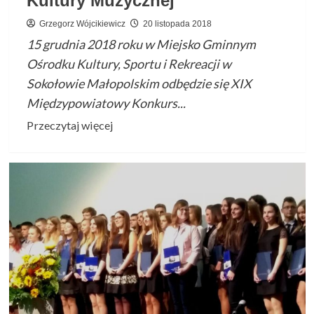
Kultury Muzycznej
Grzegorz Wójcikiewicz
20 listopada 2018
15 grudnia 2018 roku w Miejsko Gminnym
Ośrodku Kultury, Sportu i Rekreacji w
Sokołowie Małopolskim odbędzie się XIX
Międzypowiatowy Konkurs...
Przeczytaj
Przeczytaj więcej
więcej
o
Zapraszamy
na
XIX
Międzypowiatowy
Konkurs
Kultury
Muzycznej