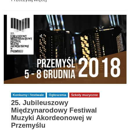
więcej
o
Laureaci
rzeszowskiego
konkursu
koncertują
w
Katowicach
Konkursy i festiwale
Ogłoszenia
Szkoły muzyczne
25. Jubileuszowy
Międzynarodowy Festiwal
Muzyki Akordeonowej w
Przemyślu