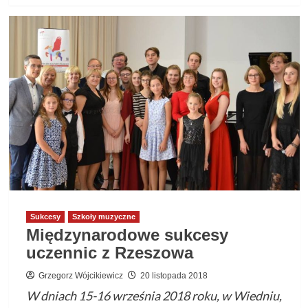
o
III
Międzynarodowy
Konkurs
Plastyczny
dla
Dzieci
i
Młodzieży
“Moniuszko
–
Polski
Sukcesy
Szkoły muzyczne
Patriota
Międzynarodowe sukcesy
w
uczennic z Rzeszowa
200
rocznicę
Grzegorz Wójcikiewicz
20 listopada 2018
urodzin”
W dniach 15-16 września 2018 roku, w Wiedniu,