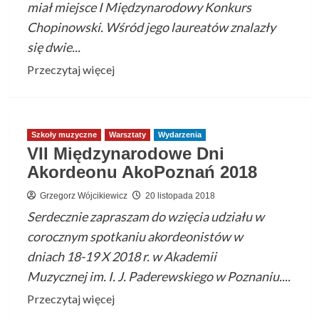
miał miejsce I Międzynarodowy Konkurs
Chopinowski. Wśród jego laureatów znalazły
się dwie...
Przeczytaj
Przeczytaj więcej
więcej
o
Międzynarodowe
Szkoły muzyczne
Warsztaty
Wydarzenia
sukcesy
VII Międzynarodowe Dni
uczennic
Akordeonu AkoPoznań 2018
z
Rzeszowa
Grzegorz Wójcikiewicz
20 listopada 2018
Serdecznie zapraszam do wzięcia udziału w
corocznym spotkaniu akordeonistów w
dniach 18-19 X 2018 r. w Akademii
Muzycznej im. I. J. Paderewskiego w Poznaniu....
Przeczytaj
Przeczytaj więcej
więcej