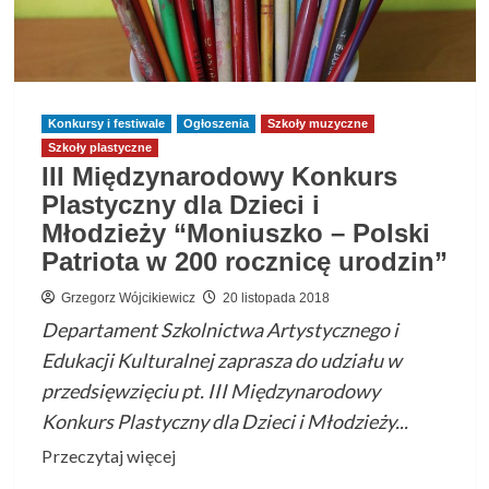
Konkursy i festiwale
Ogłoszenia
Szkoły muzyczne
Szkoły plastyczne
III Międzynarodowy Konkurs
Plastyczny dla Dzieci i
Młodzieży “Moniuszko – Polski
Patriota w 200 rocznicę urodzin”
Grzegorz Wójcikiewicz
20 listopada 2018
Departament Szkolnictwa Artystycznego i
Edukacji Kulturalnej zaprasza do udziału w
przedsięwzięciu pt. III Międzynarodowy
Konkurs Plastyczny dla Dzieci i Młodzieży...
Przeczytaj
Przeczytaj więcej
więcej