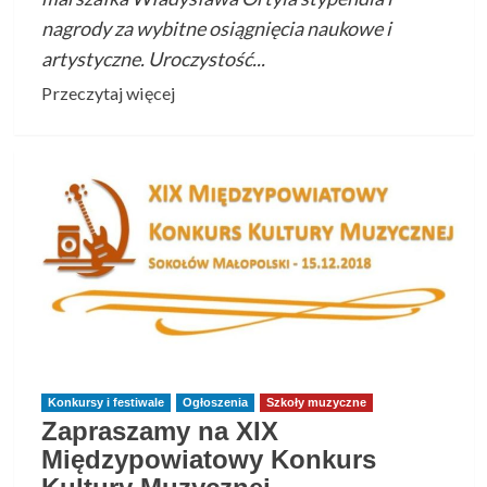
nagrody za wybitne osiągnięcia naukowe i
artystyczne. Uroczystość...
Przeczytaj
Przeczytaj więcej
więcej
o
Absolwenci
PSM
I
st.
w
Pruchniku
odebrali
stypendia
Marszałka
Konkursy i festiwale
Ogłoszenia
Szkoły muzyczne
Województwa
Zapraszamy na XIX
Podkarpackiego
Międzypowiatowy Konkurs