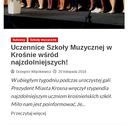
Sukcesy
Szkoły muzyczne
Uczennice Szkoły Muzycznej w
Krośnie wśród
najzdolniejszych!
Grzegorz Wójcikiewicz
20 listopada 2018
W ubiegłym tygodniu podczas uroczystej gali
Prezydent Miasta Krosna wręczył stypendia
najzdolniejszym uczniom krośnieńskich szkół.
Miło nam jest poinformować, że...
Przeczytaj
Przeczytaj więcej
więcej
o