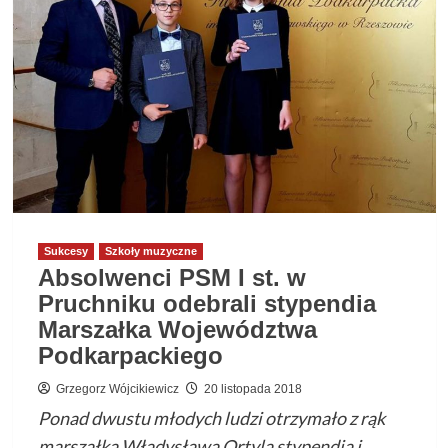
Sukcesy
Szkoły muzyczne
Absolwenci PSM I st. w
Pruchniku odebrali stypendia
Marszałka Województwa
Podkarpackiego
Grzegorz Wójcikiewicz
20 listopada 2018
Ponad dwustu młodych ludzi otrzymało z rąk
marszałka Władysława Ortyla stypendia i