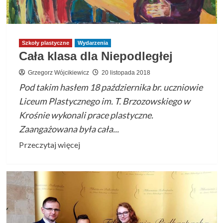
Szkoły plastyczne
Wydarzenia
Cała klasa dla Niepodległej
Grzegorz Wójcikiewicz
20 listopada 2018
Pod takim hasłem 18 października br. uczniowie
Liceum Plastycznego im. T. Brzozowskiego w
Krośnie wykonali prace plastyczne.
Zaangażowana była cała...
Przeczytaj
Przeczytaj więcej
więcej
o
Cała
klasa
dla
Niepodległej