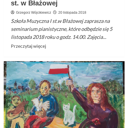
st. w Błażowej
Grzegorz Wójcikiewicz
20 listopada 2018
Szkoła Muzyczna I st.w Błażowej zaprasza na
seminarium pianistyczne, które odbędzie się 5
listopada 2018 roku o godz. 14.00. Zajęcia...
Przeczytaj
Przeczytaj więcej
więcej
o
Seminarium
pianistyczne
w
SM
I
st.
w
Błażowej