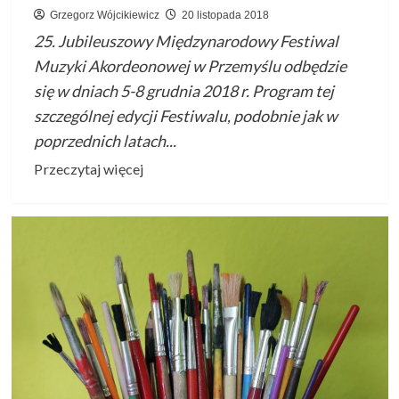
Grzegorz Wójcikiewicz
20 listopada 2018
25. Jubileuszowy Międzynarodowy Festiwal
Muzyki Akordeonowej w Przemyślu odbędzie
się w dniach 5-8 grudnia 2018 r. Program tej
szczególnej edycji Festiwalu, podobnie jak w
poprzednich latach...
Przeczytaj
Przeczytaj więcej
więcej
o
25.
Jubileuszowy
Międzynarodowy
Festiwal
Muzyki
Akordeonowej
w
Przemyślu