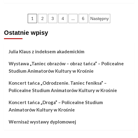
o
VII
Stronicowanie
1
…
2
3
4
6
Następny
Międzynarodowe
wpisów
Dni
Ostatnie wpisy
Akordeonu
AkoPoznań
Julia Klaus z indeksem akademickim
2018
Wystawa „Taniec obrazów – obraz tańca” – Policealne
Studium Animatorów Kultury w Krośnie
Koncert tańca „Odrodzenie. Taniec feniksa” –
Policealne Studium Animatorów Kultury w Krośnie
Koncert tańca „Droga” – Policealne Studium
Animatorów Kultury w Krośnie
Wernisaż wystawy dyplomowej