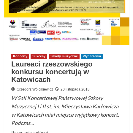
Koncerty
Sukcesy
Szkoły muzyczne
Wydarzenia
Laureaci rzeszowskiego
konkursu koncertują w
Katowicach
Grzegorz Wójcikiewicz
20 listopada 2018
W Sali Koncertowej Państwowej Szkoły
Muzycznej I i II st. im. Mieczysława Karłowicza
w Katowicach miał miejsce wyjątkowy koncert.
Podczas...
Przeczytaj
Przeczytaj więcej