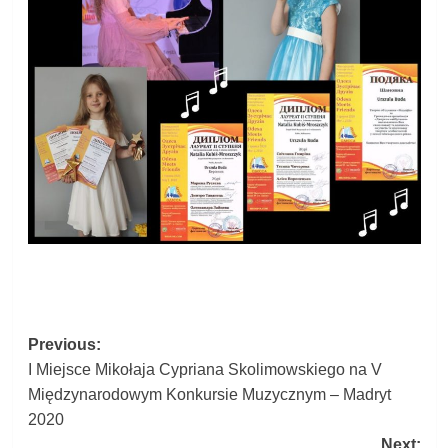
Post
Previous:
I Miejsce Mikołaja Cypriana Skolimowskiego na V
navigation
Międzynarodowym Konkursie Muzycznym – Madryt
2020
Next: