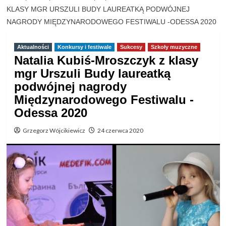
KLASY MGR URSZULI BUDY LAUREATKĄ PODWÓJNEJ
NAGRODY MIĘDZYNARODOWEGO FESTIWALU -ODESSA 2020
Aktualności
Konkursy i festiwale
Sukcesy
Szkoły muzyczne
Natalia Kubiś-Mroszczyk z klasy
mgr Urszuli Budy laureatką
podwójnej nagrody
Międzynarodowego Festiwalu -
Odessa 2020
Grzegorz Wójcikiewicz
24 czerwca 2020