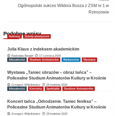
Ogólnopolski sukces Wiktora Busza z ZSM nr 1 w
Rzeszowie
Podobne wpisy
Sukcesy
Szkoły plastyczne
Julia Klaus z indeksem akademickim
Radosław Bargieł
17 czerwca 2026
Aktualności
Studium Animatorów
Wydarzenia
Wystawy
Wystawa „Taniec obrazów – obraz tańca” –
Policealne Studium Animatorów Kultury w Krośnie
Grzegorz Wójcikiewicz
28 kwietnia 2026
Aktualności
Koncerty
Spektakle
Studium Animatorów
Koncert tańca „Odrodzenie. Taniec feniksa” –
Policealne Studium Animatorów Kultury w Krośnie
Grzegorz Wójcikiewicz
28 kwietnia 2026