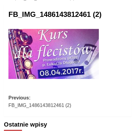
FB_IMG_1486143812461 (2)
Post
Previous:
FB_IMG_1486143812461 (2)
navigation
Ostatnie wpisy