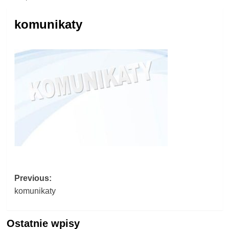
komunikaty
Post
Previous:
komunikaty
navigation
Ostatnie wpisy