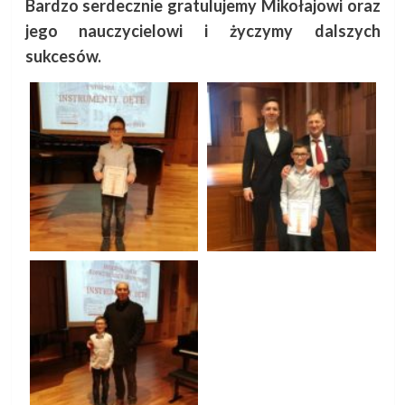
Bardzo serdecznie gratulujemy Mikołajowi oraz
jego nauczycielowi i życzymy dalszych
sukcesów.
P
Pre
Dni
n
Chr
w Z
Pla
Rze
Next:
IX Ogólnopolski
Festiwal
Akordeonowych
Zespołów
Kameralnych