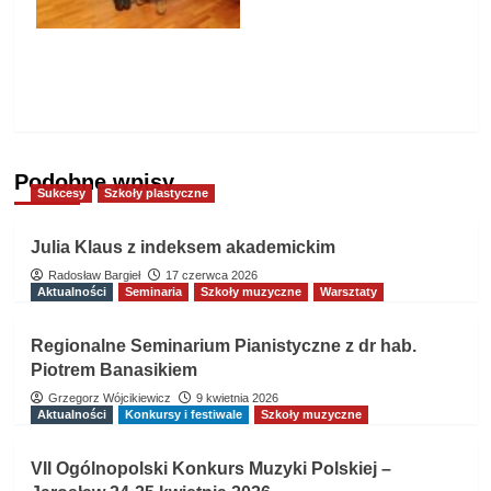
Szkół
Muzycznych I i
II stopnia w
Stalowej Woli
Podobne wpisy
Sukcesy
Szkoły plastyczne
Julia Klaus z indeksem akademickim
Radosław Bargieł
17 czerwca 2026
Aktualności
Seminaria
Szkoły muzyczne
Warsztaty
Regionalne Seminarium Pianistyczne z dr hab.
Piotrem Banasikiem
Grzegorz Wójcikiewicz
9 kwietnia 2026
Aktualności
Konkursy i festiwale
Szkoły muzyczne
VII Ogólnopolski Konkurs Muzyki Polskiej –