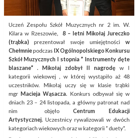
Uczeń Zespołu Szkół Muzycznych nr 2 im. W.
Kilara w Rzeszowie,
8 – letni
Mikołaj Jureczko
(trąbka)
prezentował swoje umiejętności
w
Chełmnie
podczas
IX Ogólnopolskiego Konkursu
Szkół Muzycznych I stopnia ” Instrumenty dęte
blaszane” . Mikołaj zdobył II nagrodę
w I
kategorii wiekowej , w której wystąpiło aż 48
uczestników. Mikołaj uczy się w klasie trąbki
mgr
Macieja Wąsacza.
Konkurs odbywał się w
dniach 23 – 24 listopada, a główny patronat nad
nim objęło
Centrum Edukacji
Artystycznej.
Uczestnicy rywalizowali w dwóch
kategoriach wiekowych oraz w kategorii ” duety”.