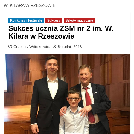
W. KILARA W RZESZOWIE
Konkursy i festiwale
Sukcesy
Szkoły muzyczne
Sukces ucznia ZSM nr 2 im. W.
Kilara w Rzeszowie
Grzegorz Wójcikiewicz
8 grudnia 2018