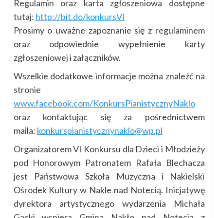
Regulamin oraz karta zgłoszeniowa dostępne
tutaj:
http://bit.do/konkursVI
Prosimy o uważne zapoznanie się z regulaminem
oraz odpowiednie wypełnienie karty
zgłoszeniowej i załączników.
Wszelkie dodatkowe informacje można znaleźć na
stronie
www.facebook.com/KonkursPianistycznyNaklo
oraz kontaktując się za pośrednictwem
maila:
konkurspianistycznynaklo@wp.pl
Organizatorem VI Konkursu dla Dzieci i Młodzieży
pod Honorowym Patronatem Rafała Blechacza
jest Państwowa Szkoła Muzyczna i Nakielski
Ośrodek Kultury w Nakle nad Notecią. Inicjatywę
dyrektora artystycznego wydarzenia Michała
Gacki wspiera Gmina Nakło nad Notecią z