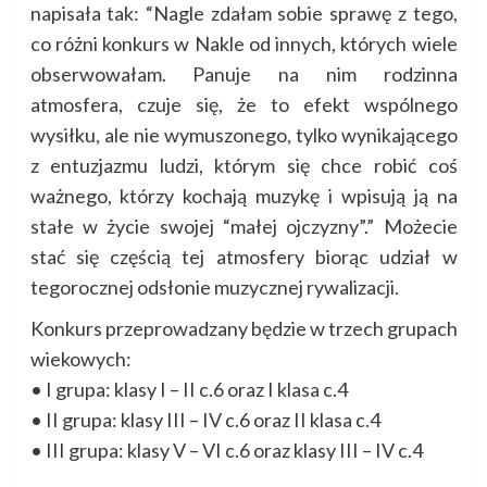
napisała tak: “Nagle zdałam sobie sprawę z tego,
co różni konkurs w Nakle od innych, których wiele
obserwowałam. Panuje na nim rodzinna
atmosfera, czuje się, że to efekt wspólnego
wysiłku, ale nie wymuszonego, tylko wynikającego
z entuzjazmu ludzi, którym się chce robić coś
ważnego, którzy kochają muzykę i wpisują ją na
stałe w życie swojej “małej ojczyzny”.” Możecie
stać się częścią tej atmosfery biorąc udział w
tegorocznej odsłonie muzycznej rywalizacji.
Konkurs przeprowadzany będzie w trzech grupach
wiekowych:
• I grupa: klasy I – II c.6 oraz I klasa c.4
• II grupa: klasy III – IV c.6 oraz II klasa c.4
• III grupa: klasy V – VI c.6 oraz klasy III – IV c.4