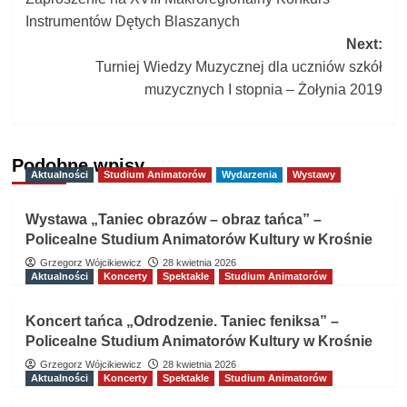
navigation
Instrumentów Dętych Blaszanych
Next:
Turniej Wiedzy Muzycznej dla uczniów szkół
muzycznych I stopnia – Żołynia 2019
Podobne wpisy
Aktualności
Studium Animatorów
Wydarzenia
Wystawy
Wystawa „Taniec obrazów – obraz tańca” –
Policealne Studium Animatorów Kultury w Krośnie
Grzegorz Wójcikiewicz
28 kwietnia 2026
Aktualności
Koncerty
Spektakle
Studium Animatorów
Koncert tańca „Odrodzenie. Taniec feniksa” –
Policealne Studium Animatorów Kultury w Krośnie
Grzegorz Wójcikiewicz
28 kwietnia 2026
Aktualności
Koncerty
Spektakle
Studium Animatorów