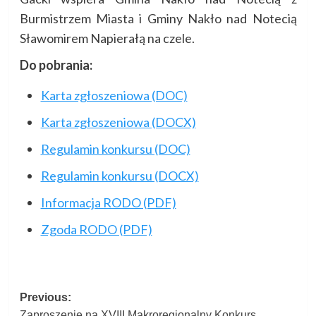
Burmistrzem Miasta i Gminy Nakło nad Notecią
Sławomirem Napierałą na czele.
Do pobrania:
Karta zgłoszeniowa (DOC)
Karta zgłoszeniowa (DOCX)
Regulamin konkursu (DOC)
Regulamin konkursu (DOCX)
Informacja RODO (PDF)
Zgoda RODO (PDF)
Post
Previous:
Zaproszenie na XVIII Makroregionalny Konkurs