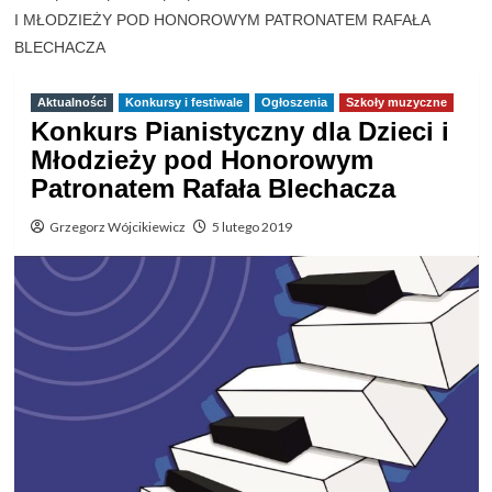
I MŁODZIEŻY POD HONOROWYM PATRONATEM RAFAŁA
BLECHACZA
Aktualności
Konkursy i festiwale
Ogłoszenia
Szkoły muzyczne
Konkurs Pianistyczny dla Dzieci i
Młodzieży pod Honorowym
Patronatem Rafała Blechacza
Grzegorz Wójcikiewicz
5 lutego 2019