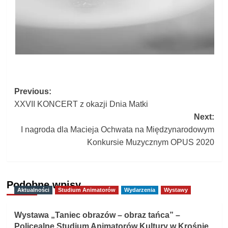
Post
Previous:
XXVII KONCERT z okazji Dnia Matki
navigation
Next:
I nagroda dla Macieja Ochwata na Międzynarodowym
Konkursie Muzycznym OPUS 2020
Podobne wpisy
Aktualności
Studium Animatorów
Wydarzenia
Wystawy
Wystawa „Taniec obrazów – obraz tańca” –
Policealne Studium Animatorów Kultury w Krośnie