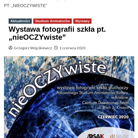
PT. „NIEOCZYWISTE”
Aktualności
Studium Animatorów
Wystawy
Wystawa fotografii szkła pt.
„nieOCZYwiste”
Grzegorz Wójcikiewicz
1 czerwca 2020