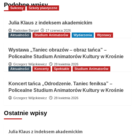
Podobne wpisy
Sukcesy
Szkoły plastyczne
Julia Klaus z indeksem akademickim
Radosław Bargieł
17 czerwca 2026
Aktualności
Studium Animatorów
Wydarzenia
Wystawy
Wystawa „Taniec obrazów – obraz tańca” –
Policealne Studium Animatorów Kultury w Krośnie
Grzegorz Wójcikiewicz
28 kwietnia 2026
Aktualności
Koncerty
Spektakle
Studium Animatorów
Koncert tańca „Odrodzenie. Taniec feniksa” –
Policealne Studium Animatorów Kultury w Krośnie
Grzegorz Wójcikiewicz
28 kwietnia 2026
Ostatnie wpisy
Julia Klaus z indeksem akademickim