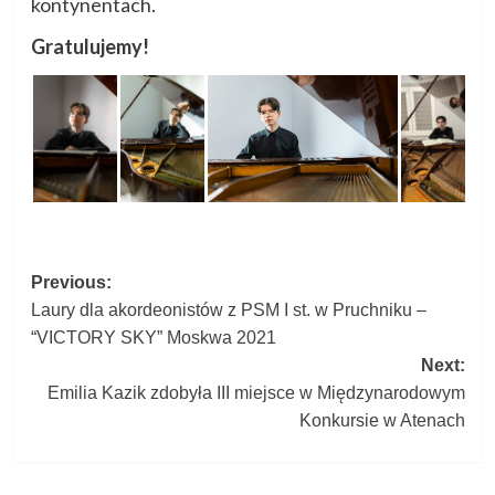
kontynentach.
Gratulujemy!
Post
Previous:
Laury dla akordeonistów z PSM I st. w Pruchniku –
navigation
“VICTORY SKY” Moskwa 2021
Next:
Emilia Kazik zdobyła III miejsce w Międzynarodowym
Konkursie w Atenach