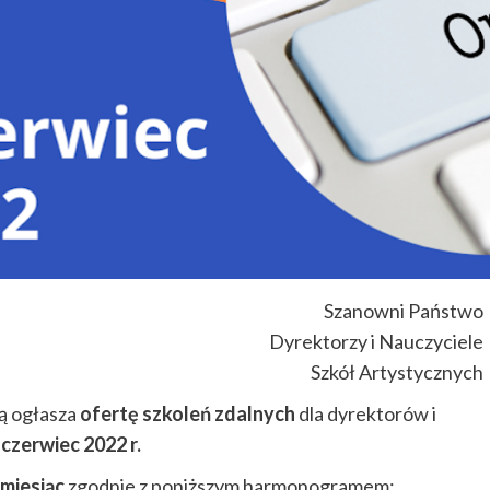
Szanowni Państwo
Dyrektorzy i Nauczyciele
Szkół Artystycznych
ą ogłasza
ofertę szkoleń zdalnych
dla dyrektorów i
 czerwiec 2022 r.
miesiąc
zgodnie z poniższym harmonogramem: