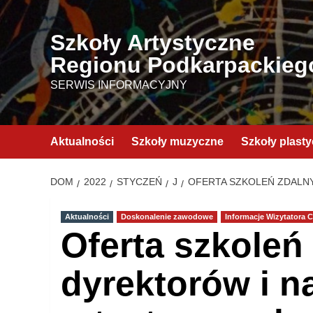
Przejdź
do
Szkoły Artystyczne
treści
Regionu Podkarpackieg
SERWIS INFORMACYJNY
Aktualności
Szkoły muzyczne
Szkoły plast
DOM
2022
STYCZEŃ
J
OFERTA SZKOLEŃ ZDALN
Aktualności
Doskonalenie zawodowe
Informacje Wizytatora 
Oferta szkoleń
dyrektorów i na