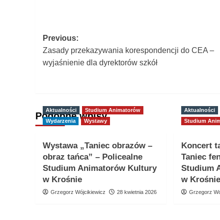
Post
Previous:
Zasady przekazywania korespondencji do CEA –
navigation
wyjaśnienie dla dyrektorów szkół
Aktualności
Studium Animatorów
Aktualności
Podobne wpisy
Wydarzenia
Wystawy
Studium Ani
Wystawa „Taniec obrazów –
Koncert t
obraz tańca” – Policealne
Taniec fe
Studium Animatorów Kultury
Studium 
w Krośnie
w Krośni
Grzegorz Wójcikiewicz
28 kwietnia 2026
Grzegorz Wó