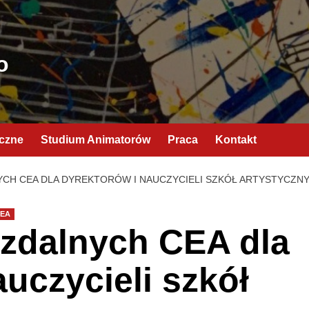
o
yczne
Studium Animatorów
Praca
Kontakt
YCH CEA DLA DYREKTORÓW I NAUCZYCIELI SZKÓŁ ARTYSTYCZN
CEA
 zdalnych CEA dla
uczycieli szkół