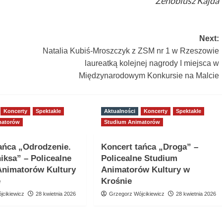
Zenobiusz Kajda
Next:
Natalia Kubiś-Mroszczyk z ZSM nr 1 w Rzeszowie
laureatką kolejnej nagrody I miejsca w
Międzynarodowym Konkursie na Malcie
Koncerty
Spektakle
Aktualności
Koncerty
Spektakle
matorów
Studium Animatorów
ańca „Odrodzenie.
Koncert tańca „Droga” –
niksa” – Policealne
Policealne Studium
Animatorów Kultury
Animatorów Kultury w
e
Krośnie
jcikiewicz
28 kwietnia 2026
Grzegorz Wójcikiewicz
28 kwietnia 2026