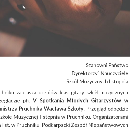
Szanowni Państwo
Dyrektorzy i Nauczyciele
Szkół Muzycznych I stopnia
chniku zaprasza uczniów klas gitary szkół muzycznych
zeglądzie ph.
V Spotkania Młodych Gitarzystów w
mistrza Pruchnika Wacława Szkoły
. Przegląd odbędzie
Szkole Muzycznej I stopnia w Pruchniku. Organizatorami
a I st. w Pruchniku, Podkarpacki Zespół Niepaństwowych