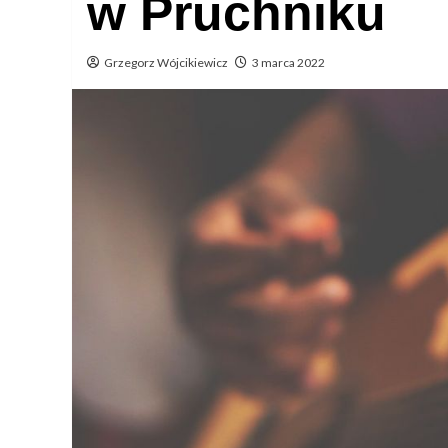
w Pruchniku
Grzegorz Wójcikiewicz
3 marca 2022