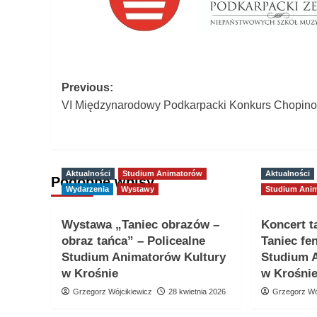
Post
Previous:
VI Międzynarodowy Podkarpacki Konkurs Chopino
navigation
Aktualności
Studium Animatorów
Aktualności
Podobne wpisy
Wydarzenia
Wystawy
Studium Ani
Wystawa „Taniec obrazów –
Koncert t
obraz tańca” – Policealne
Taniec fe
Studium Animatorów Kultury
Studium 
w Krośnie
w Krośni
Grzegorz Wójcikiewicz
28 kwietnia 2026
Grzegorz Wó