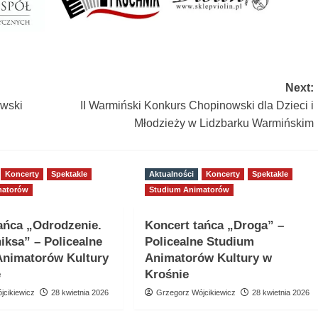
Next:
wski
II Warmiński Konkurs Chopinowski dla Dzieci i
Młodzieży w Lidzbarku Warmińskim
Koncerty
Spektakle
Aktualności
Koncerty
Spektakle
matorów
Studium Animatorów
ańca „Odrodzenie.
Koncert tańca „Droga” –
niksa” – Policealne
Policealne Studium
Animatorów Kultury
Animatorów Kultury w
e
Krośnie
jcikiewicz
28 kwietnia 2026
Grzegorz Wójcikiewicz
28 kwietnia 2026