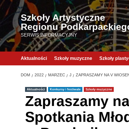
Przejdź
do
Szkoły Artystyczne
treści
Regionu Podkarpackieg
SERWIS INFORMACYJNY
Aktualności
Szkoły muzyczne
Szkoły plast
DOM
2022
MARZEC
J
ZAPRASZAMY NA V WIOSE
Aktualności
Konkursy i festiwale
Szkoły muzyczne
Zapraszamy na
Spotkania Mło