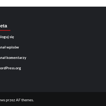
eta
loguj się
nał wpisów
nał komentarzy
rdPress.org
ews
przez AF themes.