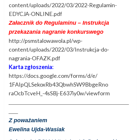
content/uploads/2022/03/2022-
Regulamin-
EDYCJA-ONLINE.pdf
Załacznik do Regulaminu – Instrukcja
przekazania nagranie konkurswego
http://psmstalowawola.pl/wp-
content/uploads/2022/03/
Instrukcja-do-
nagrania-OFAZK.
pdf
Karta zgłoszenia:
https://docs.google.com/forms/
d/e/
1FAIpQLSekoxRb43QbwhSW9BbgeRno
raOcbTcveH_-4sSBj-E637iy0w/
viewform
Z poważaniem
Ewelina Ujda-Wasiak