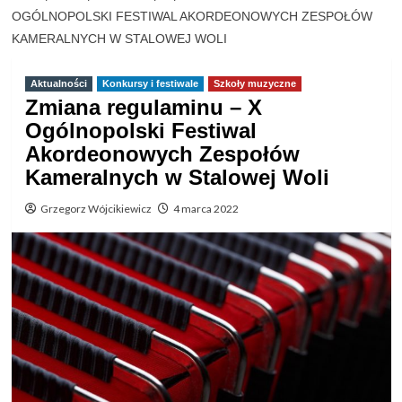
OGÓLNOPOLSKI FESTIWAL AKORDEONOWYCH ZESPOŁÓW
KAMERALNYCH W STALOWEJ WOLI
Aktualności
Konkursy i festiwale
Szkoły muzyczne
Zmiana regulaminu – X
Ogólnopolski Festiwal
Akordeonowych Zespołów
Kameralnych w Stalowej Woli
Grzegorz Wójcikiewicz
4 marca 2022