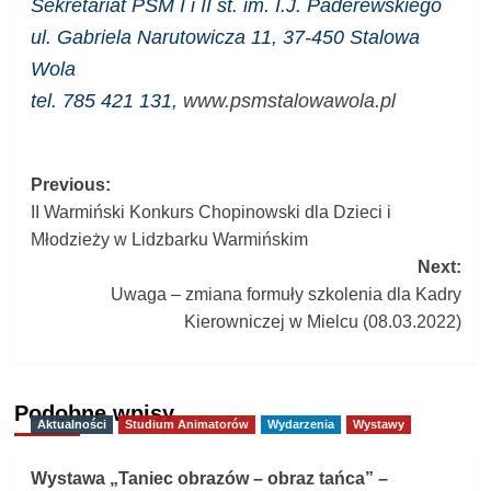
Sekretariat PSM I i II st. im. I.J. Paderewskiego
ul. Gabriela Narutowicza 11, 37-450 Stalowa
Wola
tel. 785 421 131,
www.psmstalowawola.pl
Post
Previous:
II Warmiński Konkurs Chopinowski dla Dzieci i
navigation
Młodzieży w Lidzbarku Warmińskim
Next:
Uwaga – zmiana formuły szkolenia dla Kadry
Kierowniczej w Mielcu (08.03.2022)
Podobne wpisy
Aktualności
Studium Animatorów
Wydarzenia
Wystawy
Wystawa „Taniec obrazów – obraz tańca” –