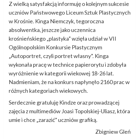
Z wielką satysfakcją informuję o kolejnym sukcesie
uczniów Państwowego Liceum Sztuk Plastycznych
w Krośnie. Kinga Niemczyk, tegoroczna
absolwentka, jeszcze jako uczennica
krośnieńskiego „plastyka” wzięła udział w VII
Ogólnopolskim Konkursie Plastycznym
„Autoportret, czyli portret własny”. Kinga
wykonała pracę w technice papierorytu i zdobyła
wyróżnienie w kategorii wiekowej 18-26 lat.
Nadmieniam, że na konkurs napłynęło 2160 prac w
różnych kategoriach wiekowych.
Serdecznie gratuluję Kindze oraz prowadzącej
zajęcia z multimediów Joasi Topolskiej-Uliasz, która
umie i chce „zarazić” uczniów grafiką.
Zbigniew Gleń