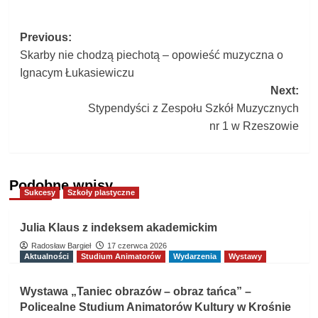
Post
Previous:
Skarby nie chodzą piechotą – opowieść muzyczna o
navigation
Ignacym Łukasiewiczu
Next:
Stypendyści z Zespołu Szkół Muzycznych
nr 1 w Rzeszowie
Podobne wpisy
Sukcesy
Szkoły plastyczne
Julia Klaus z indeksem akademickim
Radosław Bargieł
17 czerwca 2026
Aktualności
Studium Animatorów
Wydarzenia
Wystawy
Wystawa „Taniec obrazów – obraz tańca” –
Policealne Studium Animatorów Kultury w Krośnie