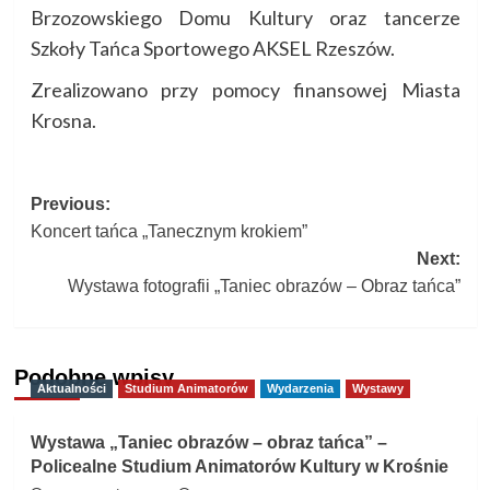
Brzozowskiego Domu Kultury oraz tancerze
Szkoły Tańca Sportowego AKSEL Rzeszów.
Zrealizowano przy pomocy finansowej Miasta
Krosna.
Post
Previous:
Koncert tańca „Tanecznym krokiem”
navigation
Next:
Wystawa fotografii „Taniec obrazów – Obraz tańca”
Podobne wpisy
Aktualności
Studium Animatorów
Wydarzenia
Wystawy
Wystawa „Taniec obrazów – obraz tańca” –
Policealne Studium Animatorów Kultury w Krośnie