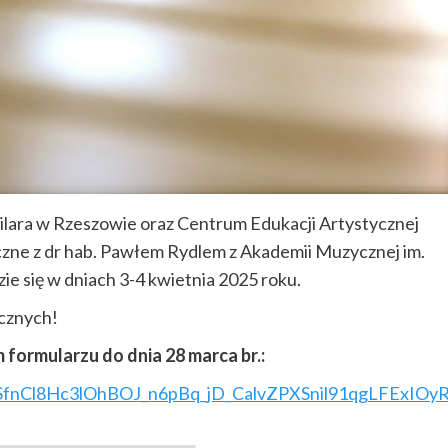
ilara w Rzeszowie oraz Centrum Edukacji Artystycznej
czne z dr hab. Pawłem Rydlem z Akademii Muzycznej im.
e się w dniach 3-4 kwietnia 2025 roku.
ycznych!
formularzu do dnia 28 marca br.:
QLSfnCl8Hc3lOhBOJ_n6pBq_jD_CalvZPXSnil91qgLFExIOy