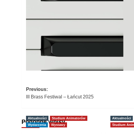
Post
Previous:
III Brass Festiwal – Łańcut 2025
navigation
Aktualności
Studium Animatorów
Aktualności
Podobne wpisy
Wydarzenia
Wystawy
Studium Ani