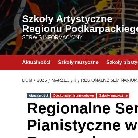
Przejdź
do
Szkoły Artystyczne
treści
Regionu Podkarpackieg
SERWIS INFORMACYJNY
Aktualności
Szkoły muzyczne
Szkoły plast
DOM
2025
MARZEC
J
REGIONALNE SEMINARIUM
Aktualności
Doskonalenie zawodowe
Szkoły muzyczne
Regionalne Se
Pianistyczne w