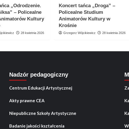
ańca „Odrodzenie.
Koncert tańca „Droga” –
niksa” – Policealne
Policealne Studium
Animatorów Kultury
Animatorów Kultury w
e
Krośnie
jcikiewicz
28 kwietnia 2026
Grzegorz Wójcikiewicz
28 kwietnia 2026
Nadzór pedagogiczny
M
Centrum Edukacji Artystycznej
Za
Akty prawne CEA
Ka
Niepubliczne Szkoły Artystyczne
Ka
Badanie jakości kształcenia
Wo