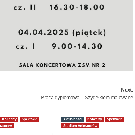
Next:
Praca dyplomowa – Szydełkiem malowane
Koncerty
Spektakle
Aktualności
Koncerty
Spektakle
matorów
Studium Animatorów