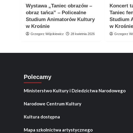
Wystawa „Taniec obrazów –
Koncert t
obraz tańca” – Policealne
Taniec fe
Studium Animatorów Kultury
Studium 
w Krośnie
w Krośni
Grzegorz Wójcikiewicz
28 kwietnia 2026
Grzegorz Wó
Polecamy
Ministerstwo Kultury i Dziedzictwa Narodowego
Narodowe Centrum Kultury
Kultura dostępna
Mapa szkolnictwa artystycznego