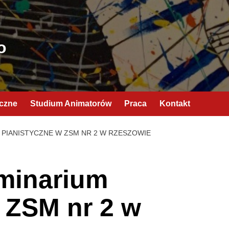
o
yczne
Studium Animatorów
Praca
Kontakt
 PIANISTYCZNE W ZSM NR 2 W RZESZOWIE
minarium
 ZSM nr 2 w