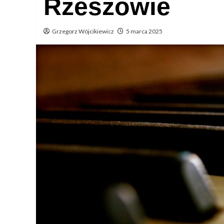
Rzeszowie
Grzegorz Wójcikiewicz
5 marca 2025