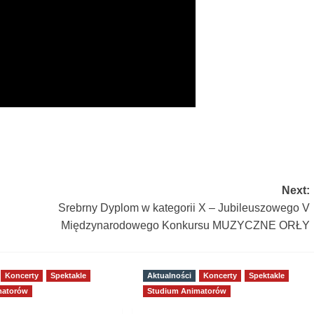
Next:
Srebrny Dyplom w kategorii X – Jubileuszowego V
Międzynarodowego Konkursu MUZYCZNE ORŁY
Koncerty
Spektakle
Aktualności
Koncerty
Spektakle
matorów
Studium Animatorów