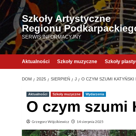
Przejdź
do
Szkoły Artystyczne
treści
Regionu Podkarpackieg
SERWIS INFORMACYJNY
Aktualności
Szkoły muzyczne
Szkoły plast
DOM
2025
SIERPIEŃ
J
O CZYM SZUMI KATYŃSKI 
Aktualności
Szkoły muzyczne
Wydarzenia
O czym szumi
Grzegorz Wójcikiewicz
14 sierpnia 2025