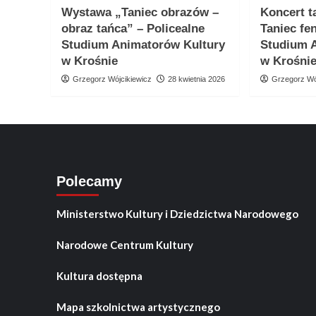
Wystawa „Taniec obrazów –
Koncert t
obraz tańca” – Policealne
Taniec fe
Studium Animatorów Kultury
Studium 
w Krośnie
w Krośni
Grzegorz Wójcikiewicz
28 kwietnia 2026
Grzegorz Wó
Polecamy
Ministerstwo Kultury i Dziedzictwa Narodowego
Narodowe Centrum Kultury
Kultura dostępna
Mapa szkolnictwa artystycznego