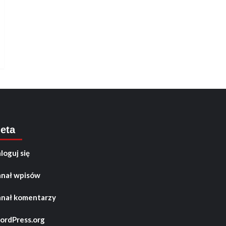
eta
loguj się
nał wpisów
nał komentarzy
rdPress.org