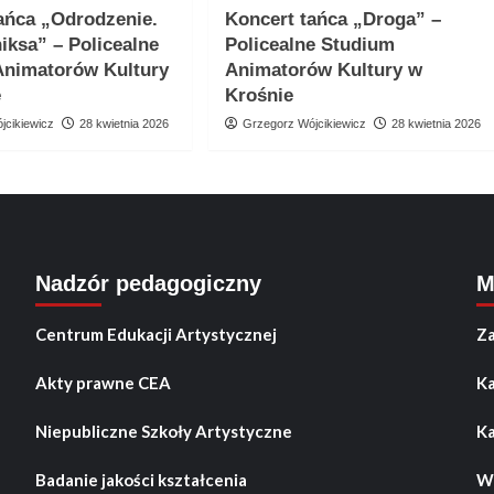
ańca „Odrodzenie.
Koncert tańca „Droga” –
niksa” – Policealne
Policealne Studium
Animatorów Kultury
Animatorów Kultury w
e
Krośnie
jcikiewicz
28 kwietnia 2026
Grzegorz Wójcikiewicz
28 kwietnia 2026
Nadzór pedagogiczny
M
Centrum Edukacji Artystycznej
Za
Akty prawne CEA
Ka
Niepubliczne Szkoły Artystyczne
Ka
Badanie jakości kształcenia
Wo