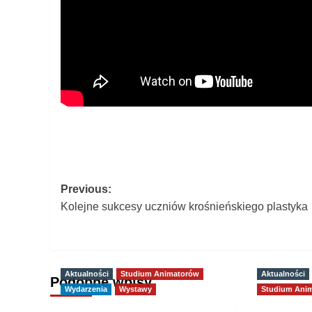
Post
Previous:
Kolejne sukcesy uczniów krośnieńskiego plastyka
navigation
Aktualności
Studium Animatorów
Aktualności
Podobne wpisy
Wydarzenia
Wystawy
Studium Ani