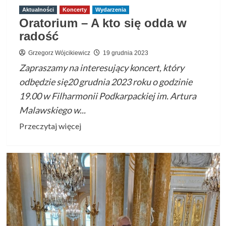
Aktualności
Koncerty
Wydarzenia
Oratorium – A kto się odda w
radość
Grzegorz Wójcikiewicz
19 grudnia 2023
Zapraszamy na interesujący koncert, który
odbędzie się20 grudnia 2023 roku o godzinie
19.00 w Filharmonii Podkarpackiej im. Artura
Malawskiego w...
Przeczytaj
Przeczytaj więcej
więcej
o
Oratorium
–
A
kto
się