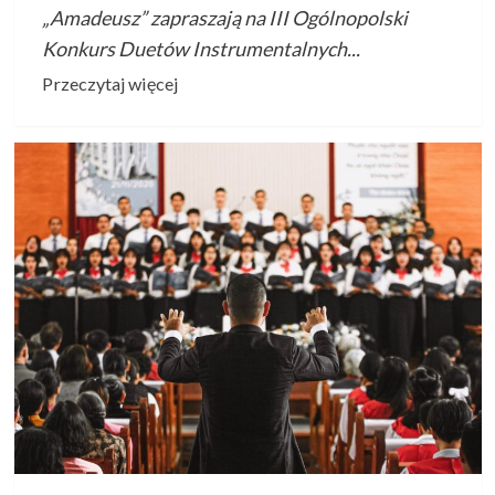
„Amadeusz” zapraszają na III Ogólnopolski
Konkurs Duetów Instrumentalnych...
Przeczytaj
Przeczytaj więcej
więcej
o
III
Konkurs
Duetów
Instrumentalnych
–
Młody
Kameralista