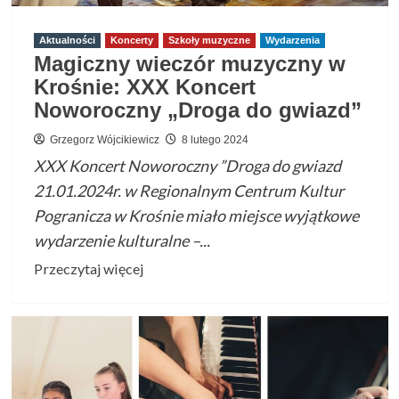
Aktualności
Koncerty
Szkoły muzyczne
Wydarzenia
Magiczny wieczór muzyczny w
Krośnie: XXX Koncert
Noworoczny „Droga do gwiazd”
Grzegorz Wójcikiewicz
8 lutego 2024
XXX Koncert Noworoczny ”Droga do gwiazd
21.01.2024r. w Regionalnym Centrum Kultur
Pogranicza w Krośnie miało miejsce wyjątkowe
wydarzenie kulturalne –...
Przeczytaj
Przeczytaj więcej
więcej
o
Magiczny
wieczór
muzyczny