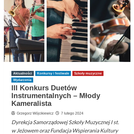
w
Krośnie:
XXX
Koncert
Noworoczny
„Droga
do
gwiazd”
Aktualności
Konkursy i festiwale
Szkoły muzyczne
Wydarzenia
III Konkurs Duetów
Instrumentalnych – Młody
Kameralista
Grzegorz Wójcikiewicz
7 lutego 2024
Dyrekcja Samorządowej Szkoły Muzycznej I st.
w Jeżowem oraz Fundacja Wspierania Kultury