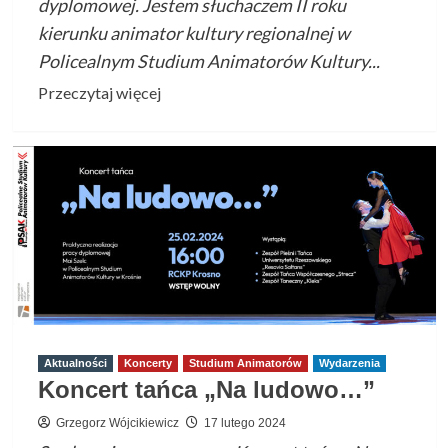
dyplomowej. Jestem słuchaczem II roku
kierunku animator kultury regionalnej w
Policealnym Studium Animatorów Kultury...
Przeczytaj
Przeczytaj więcej
więcej
o
Praca
dyplomowa
–
MAM
JA
KONIKA
Aktualności
Koncerty
Studium Animatorów
Wydarzenia
Koncert tańca „Na ludowo…”
Grzegorz Wójcikiewicz
17 lutego 2024