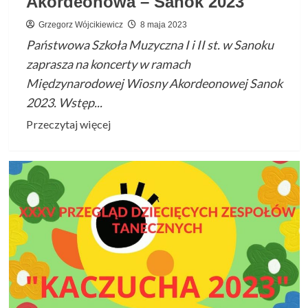
Akordeonowa – Sanok 2023
Grzegorz Wójcikiewicz
8 maja 2023
Państwowa Szkoła Muzyczna I i II st. w Sanoku
zaprasza na koncerty w ramach
Międzynarodowej Wiosny Akordeonowej Sanok
2023. Wstęp...
Przeczytaj
Przeczytaj więcej
więcej
o
Międzynarodowa
Wiosna
Akordeonowa
–
Sanok 2023