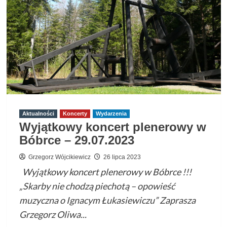
hab.
Piotrem
Różańskim
–
ZSM
nr
2
w
Rzeszowie
Aktualności
Koncerty
Wydarzenia
Wyjątkowy koncert plenerowy w
Bóbrce – 29.07.2023
Grzegorz Wójcikiewicz
26 lipca 2023
Wyjątkowy koncert plenerowy w Bóbrce !!!
„Skarby nie chodzą piechotą – opowieść
muzyczna o Ignacym Łukasiewiczu” Zaprasza
Grzegorz Oliwa...