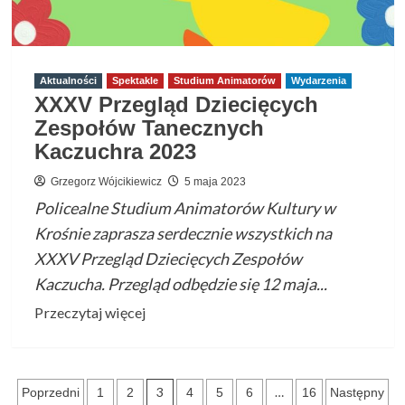
Aktualności
Spektakle
Studium Animatorów
Wydarzenia
XXXV Przegląd Dziecięcych
Zespołów Tanecznych
Kaczuchra 2023
Grzegorz Wójcikiewicz
5 maja 2023
Policealne Studium Animatorów Kultury w
Krośnie zaprasza serdecznie wszystkich na
XXXV Przegląd Dziecięcych Zespołów
Kaczucha. Przegląd odbędzie się 12 maja...
Przeczytaj
Przeczytaj więcej
więcej
o
XXXV
Stronicowanie
3
…
Poprzedni
1
2
4
5
6
16
Następny
Przegląd