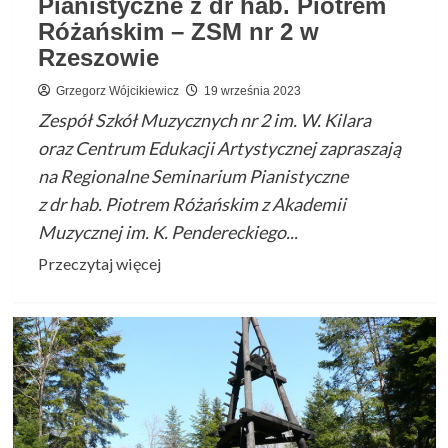
Pianistyczne z dr hab. Piotrem
Różańskim – ZSM nr 2 w
Rzeszowie
Grzegorz Wójcikiewicz
19 września 2023
Zespół Szkół Muzycznych nr 2 im. W. Kilara
oraz Centrum Edukacji Artystycznej zapraszają
na Regionalne Seminarium Pianistyczne
z dr hab. Piotrem Różańskim z Akademii
Muzycznej im. K. Pendereckiego...
Przeczytaj
Przeczytaj więcej
więcej
o
Regionalne
Seminarium
Pianistyczne
z
dr