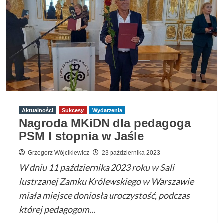
odda
w
radość
Aktualności
Sukcesy
Wydarzenia
Nagroda MKiDN dla pedagoga
PSM I stopnia w Jaśle
Grzegorz Wójcikiewicz
23 października 2023
W dniu 11 października 2023 roku w Sali
lustrzanej Zamku Królewskiego w Warszawie
miała miejsce doniosła uroczystość, podczas
której pedagogom...