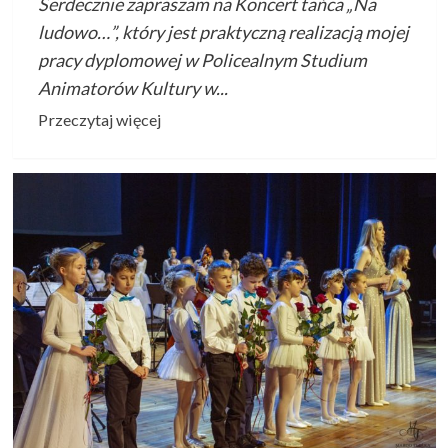
Serdecznie zapraszam na Koncert tańca „Na
ludowo…”, który jest praktyczną realizacją mojej
pracy dyplomowej w Policealnym Studium
Animatorów Kultury w...
Przeczytaj
Przeczytaj więcej
więcej
o
Koncert
tańca
„Na
ludowo…”