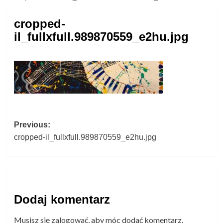
cropped-
il_fullxfull.989870559_e2hu.jpg
Post
Previous:
cropped-il_fullxfull.989870559_e2hu.jpg
navigation
Dodaj komentarz
Musisz się
zalogować
, aby móc dodać komentarz.