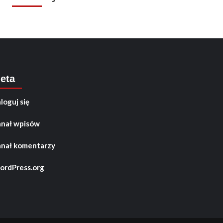
eta
loguj się
nał wpisów
nał komentarzy
rdPress.org