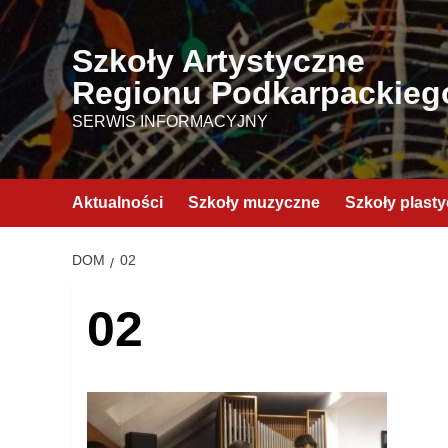
Przejdź
do
Szkoły Artystyczne
treści
Regionu Podkarpackieg
SERWIS INFORMACYJNY
Aktualności
Szkoły muzyczne
Szkoły plast
DOM
02
02