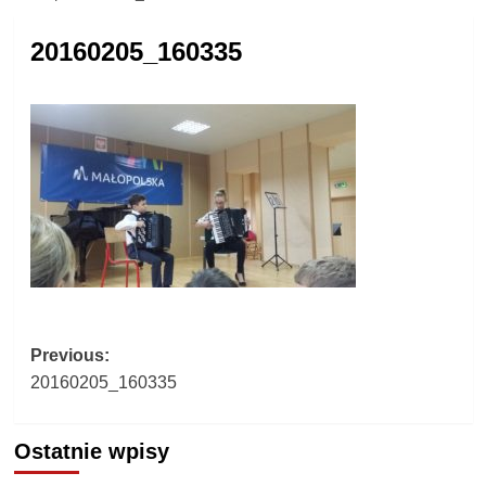
20160205_160335
Post
Previous:
20160205_160335
navigation
Ostatnie wpisy