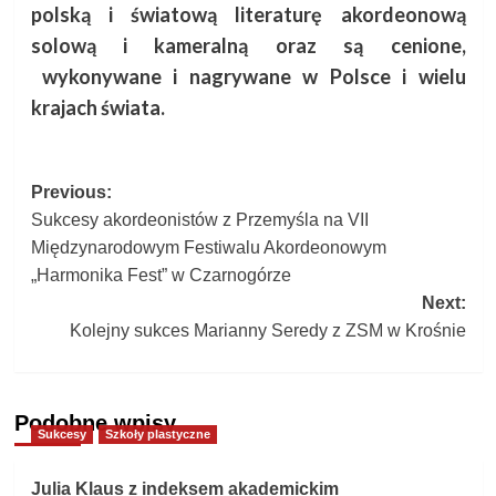
polską i światową literaturę akordeonową
solową i kameralną oraz są cenione,
wykonywane i nagrywane w Polsce i wielu
krajach świata.
Post
Previous:
Sukcesy akordeonistów z Przemyśla na VII
navigation
Międzynarodowym Festiwalu Akordeonowym
„Harmonika Fest” w Czarnogórze
Next:
Kolejny sukces Marianny Seredy z ZSM w Krośnie
Podobne wpisy
Sukcesy
Szkoły plastyczne
Julia Klaus z indeksem akademickim