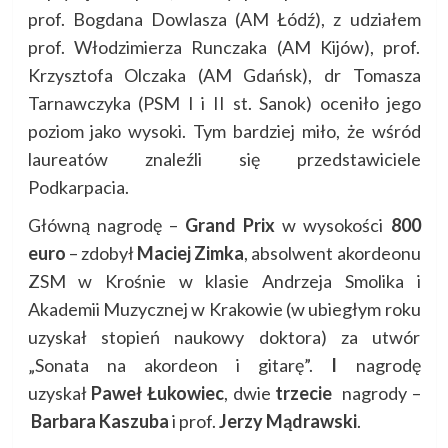
prof. Bogdana Dowlasza (AM Łódź), z udziałem
prof. Włodzimierza Runczaka (AM Kijów), prof.
Krzysztofa Olczaka (AM Gdańsk), dr Tomasza
Tarnawczyka (PSM I i II st. Sanok) oceniło jego
poziom jako wysoki. Tym bardziej miło, że wśród
laureatów znaleźli się przedstawiciele
Podkarpacia.
Główną nagrodę –
Grand Prix
w wysokości
800
euro
– zdobył
Maciej Zimka
, absolwent akordeonu
ZSM w Krośnie w klasie Andrzeja Smolika i
Akademii Muzycznej w Krakowie (w ubiegłym roku
uzyskał stopień naukowy doktora) za utwór
„Sonata na akordeon i gitarę”.
I
nagrodę
uzyskał
Paweł Łukowiec
, dwie
trzecie
nagrody –
Barbara Kaszuba
i prof.
Jerzy Mądrawski
.