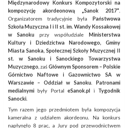
Międzynarodowy Konkurs Kompozytorski na
kompozycję akordeonową „Sanok 2017”
.
Organizatorem tradycyjnie była
Państwowa
Szkoła Muzyczna I i II st. im. Wandy Kossakowej
w Sanoku
przy współudziale
Ministerstwa
Kultury i Dziedzictwa Narodowego, Gminy
Miasta Sanoka, Społecznej Szkoły Muzycznej II
st. w Sanoku i Sanockiego Towarzystwa
Muzycznego
, zaś
Głównym Sponsorem – Polskie
Górnictwo Naftowe i Gazownictwo SA w
Warszawie – Oddział w Sanoku
.
Patronami
medialnymi
były Portal
eSanok.pl
i
Tygodnik
Sanocki
.
Tym razem jego przedmiotem była kompozycja
kameralna z udziałem akordeonu. Na konkurs
napłynęło 8 prac, a Jury pod przewodnictwem