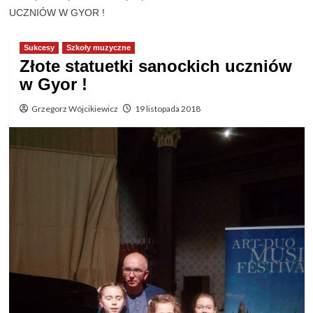
UCZNIÓW W GYOR !
Sukcesy
Szkoły muzyczne
Złote statuetki sanockich uczniów
w Gyor !
Grzegorz Wójcikiewicz
19 listopada 2018