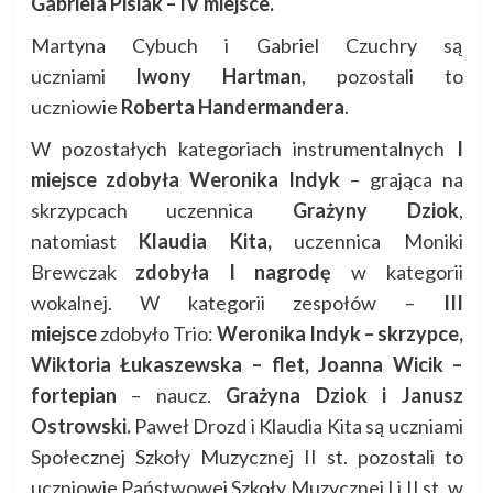
Gabriela Pisiak – IV miejsce.
Martyna Cybuch i Gabriel Czuchry są
uczniami
Iwony Hartman
, pozostali to
uczniowie
Roberta Handermandera
.
W pozostałych kategoriach instrumentalnych
I
miejsce zdobyła Weronika Indyk
– grająca na
skrzypcach uczennica
Grażyny Dziok
,
natomiast
Klaudia Kita,
uczennica Moniki
Brewczak
zdobyła I nagrodę
w kategorii
wokalnej. W kategorii zespołów –
III
miejsce
zdobyło Trio:
Weronika Indyk – skrzypce,
Wiktoria Łukaszewska – flet, Joanna Wicik –
fortepian
– naucz.
Grażyna Dziok i Janusz
Ostrowski.
Paweł Drozd i Klaudia Kita są uczniami
Społecznej Szkoły Muzycznej II st. pozostali to
uczniowie Państwowej Szkoły Muzycznej I i II st. w