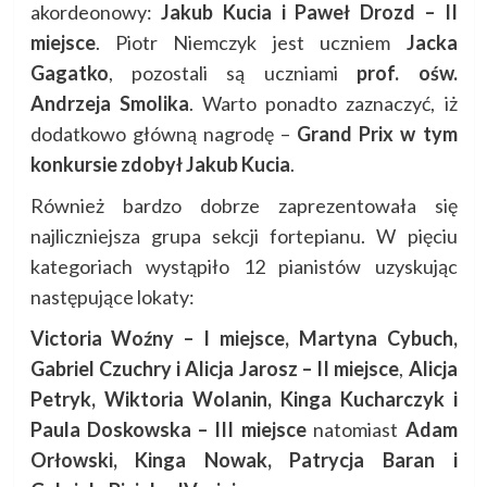
akordeonowy:
Jakub Kucia i Paweł Drozd – II
miejsce
. Piotr Niemczyk jest uczniem
Jacka
Gagatko
, pozostali są uczniami
prof. ośw.
Andrzeja Smolika
. Warto ponadto zaznaczyć, iż
dodatkowo główną nagrodę –
Grand Prix w tym
konkursie zdobył Jakub Kucia
.
Również bardzo dobrze zaprezentowała się
najliczniejsza grupa sekcji fortepianu. W pięciu
kategoriach wystąpiło 12 pianistów uzyskując
następujące lokaty:
Victoria Woźny – I miejsce,
Martyna Cybuch,
Gabriel Czuchry i Alicja Jarosz
– II miejsce
,
Alicja
Petryk, Wiktoria Wolanin, Kinga Kucharczyk i
Paula Doskowska – III miejsce
natomiast
Adam
Orłowski, Kinga Nowak, Patrycja Baran i