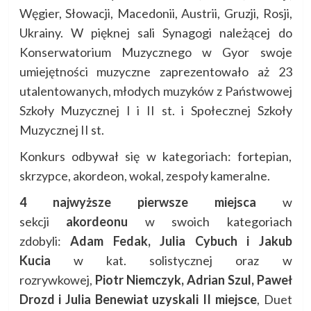
Węgier, Słowacji, Macedonii, Austrii, Gruzji, Rosji,
Ukrainy. W pięknej sali Synagogi należącej do
Konserwatorium Muzycznego w Gyor swoje
umiejętności muzyczne zaprezentowało aż 23
utalentowanych, młodych muzyków z Państwowej
Szkoły Muzycznej I i II st. i Społecznej Szkoły
Muzycznej II st.
Konkurs odbywał się w kategoriach: fortepian,
skrzypce, akordeon, wokal, zespoły kameralne.
4 najwyższe pierwsze miejsca
w
sekcji
akordeonu
w swoich kategoriach
zdobyli:
Adam Fedak, Julia Cybuch i Jakub
Kucia
w kat. solistycznej oraz w
rozrywkowej,
Piotr Niemczyk, Adrian Szul, Paweł
Drozd i Julia Benewiat
uzyskali II miejsce
, Duet