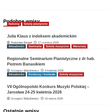
!
Podobne wpisy
Sukcesy
Szkoły plastyczne
Julia Klaus z indeksem akademickim
Radosław Bargieł
17 czerwca 2026
Aktualności
Seminaria
Szkoły muzyczne
Warsztaty
Regionalne Seminarium Pianistyczne z dr hab.
Piotrem Banasikiem
Grzegorz Wójcikiewicz
9 kwietnia 2026
Aktualności
Konkursy i festiwale
Szkoły muzyczne
VII Ogólnopolski Konkurs Muzyki Polskiej –
Jarosław 24-25 kwietnia 2026
Grzegorz Wójcikiewicz
16 marca 2026
Ostatnie wpisy