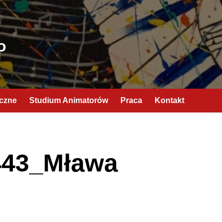
o
yczne
Studium Animatorów
Praca
Kontakt
443_Mława