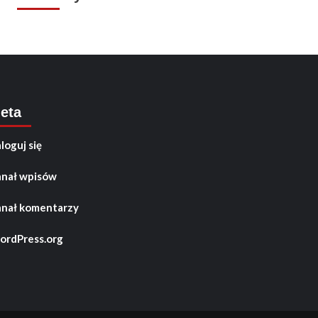
eta
loguj się
nał wpisów
nał komentarzy
rdPress.org