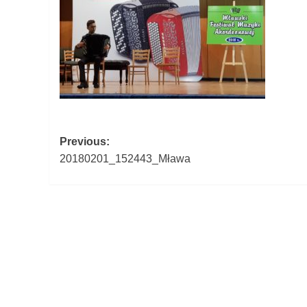
Post
Previous:
20180201_152443_Mława
navigation