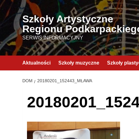
Przejdź
do
Szkoły Artystyczne
treści
Regionu Podkarpackieg
SERWIS INFORMACYJNY
Aktualności
Szkoły muzyczne
Szkoły plast
DOM
20180201_152443_MŁAWA
20180201_152