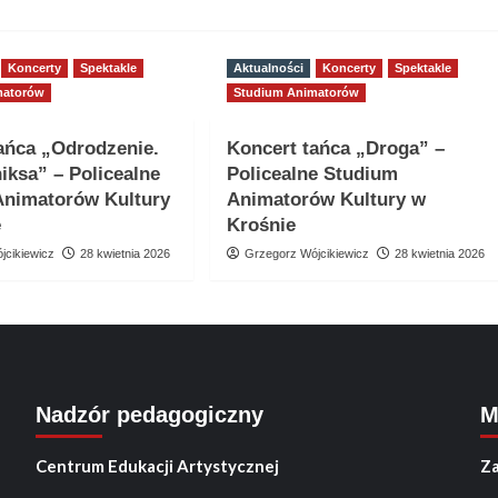
Koncerty
Spektakle
Aktualności
Koncerty
Spektakle
matorów
Studium Animatorów
ańca „Odrodzenie.
Koncert tańca „Droga” –
niksa” – Policealne
Policealne Studium
Animatorów Kultury
Animatorów Kultury w
e
Krośnie
jcikiewicz
28 kwietnia 2026
Grzegorz Wójcikiewicz
28 kwietnia 2026
Nadzór pedagogiczny
M
Centrum Edukacji Artystycznej
Za