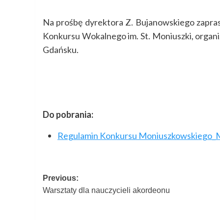
Na prośbę dyrektora Z. Bujanowskiego zapras
Konkursu Wokalnego im. St. Moniuszki, organ
Gdańsku.
Do pobrania:
Regulamin Konkursu Moniuszkowskiego
Post
Previous:
Warsztaty dla nauczycieli akordeonu
navigation