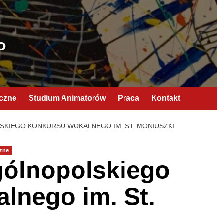
o
yczne
Studium Animatorów
Praca
Kontakt
SKIEGO KONKURSU WOKALNEGO IM. ST. MONIUSZKI
zne
gólnopolskiego
lnego im. St.