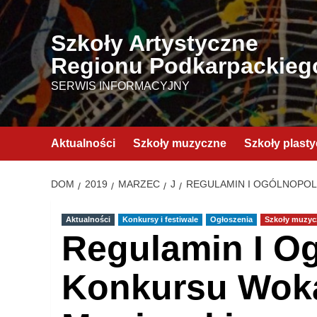
Przejdź
do
Szkoły Artystyczne
treści
Regionu Podkarpackieg
SERWIS INFORMACYJNY
Aktualności
Szkoły muzyczne
Szkoły plast
DOM
2019
MARZEC
J
REGULAMIN I OGÓLNOPOL
Aktualności
Konkursy i festiwale
Ogłoszenia
Szkoły muzyc
Regulamin I O
Konkursu Woka