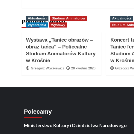
Aktualności
Studium Animatorów
Aktualności
Podobne wpisy
Wydarzenia
Wystawy
Studium Ani
Wystawa „Taniec obrazów –
Koncert t
obraz tańca” – Policealne
Taniec fe
Studium Animatorów Kultury
Studium 
w Krośnie
w Krośni
Grzegorz Wójcikiewicz
28 kwietnia 2026
Grzegorz Wó
Polecamy
Ministerstwo Kultury i Dziedzictwa Narodowego