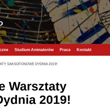
o
yczne
Studium Animatorów
Praca
Kontakt
TATY SAKSOFONOWE DYDNIA 2019!
ie Warsztaty
ydnia 2019!