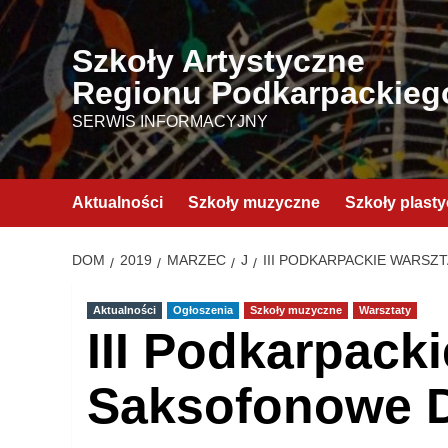
Przejdź
do
Szkoły Artystyczne
treści
Regionu Podkarpackieg
SERWIS INFORMACYJNY
Aktualności
Szkoły muzyczne
Szkoły plast
DOM
2019
MARZEC
J
III PODKARPACKIE WARSZ
Aktualności
Ogłoszenia
Szkoły muzyczne
Warsztaty
III Podkarpack
Saksofonowe D