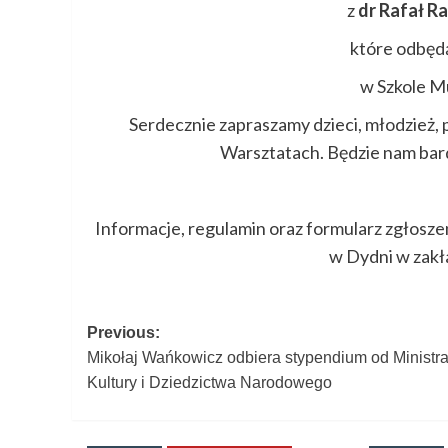
z
dr Rafał 
które odbędą
w Szkole Mu
Serdecznie zapraszamy dzieci, młodzież,
Warsztatach. Będzie nam bard
Informacje, regulamin oraz formularz zgłosze
w Dydni w zak
Post
Previous:
Mikołaj Wańkowicz odbiera stypendium od Ministr
navigation
Kultury i Dziedzictwa Narodowego