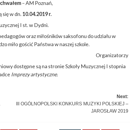
Rachwałem
– AM Poznań,
 się w dn.
10.04.2019 r.
zycznej I st. w Dydni.
 pedagogów oraz miłośników saksofonu do udziału w
zo miło gościć Państwa w naszej szkole.
Organizatorzy
niowy dostępne są na stronie Szkoły Muzycznej I stopnia
ładce
Imprezy artystyczne
.
Next:
a
III OGÓLNOPOLSKI KONKURS MUZYKI POLSKIEJ –
JAROSŁAW 2019