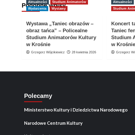
Aktualności
Studium Animatorów
Aktualności
Podobne wpisy
Wydarzenia
Wystawy
Studium Ani
Wystawa „Taniec obrazów –
Koncert t
obraz tańca” – Policealne
Taniec fe
Studium Animatorów Kultury
Studium 
w Krośnie
w Krośni
Grzegorz Wójcikiewicz
28 kwietnia 2026
Grzegorz Wó
Polecamy
Ministerstwo Kultury i Dziedzictwa Narodowego
Narodowe Centrum Kultury