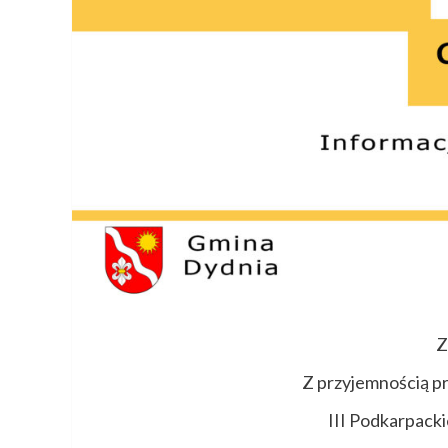
Z
Z przyjemnością p
III Podkarpack