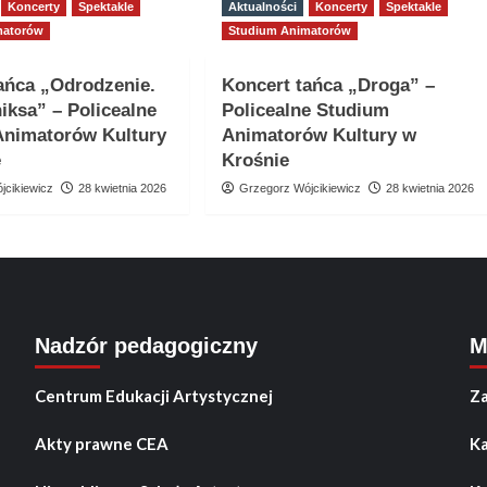
Koncerty
Spektakle
Aktualności
Koncerty
Spektakle
matorów
Studium Animatorów
ańca „Odrodzenie.
Koncert tańca „Droga” –
niksa” – Policealne
Policealne Studium
Animatorów Kultury
Animatorów Kultury w
e
Krośnie
jcikiewicz
28 kwietnia 2026
Grzegorz Wójcikiewicz
28 kwietnia 2026
Nadzór pedagogiczny
M
Centrum Edukacji Artystycznej
Za
Akty prawne CEA
Ka