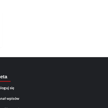
eta
loguj się
nał wpisów