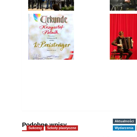
Aktualności
Podobne wpisy
Sukcesy
Szkoły plastyczne
Wydarzenia