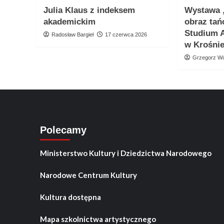
Julia Klaus z indeksem
Wystawa 
akademickim
obraz tań
Studium 
Radosław Bargieł
17 czerwca 2026
w Krośni
Grzegorz Wó
Polecamy
Ministerstwo Kultury i Dziedzictwa Narodowego
Narodowe Centrum Kultury
Kultura dostępna
Mapa szkolnictwa artystycznego