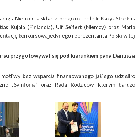
ong z Niemiec, a skład którego uzupełnili: Kazys Stonkus
ias Kujala (Finlandia), Ulf Seifert (Niemcy) oraz Maria
ezentację konkursową jedynego reprezentanta Polski w tej
kursu przygotowywał się pod kierunkiem pana Dariusza
 możliwy bez wsparcia finansowanego jakiego udzieliło
czne „Symfonia” oraz Rada Rodziców, którym bardzo
I