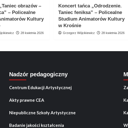
„Taniec obrazów –
Koncert tańca „Odrodzenie.
ca” – Policealne
Taniec feniksa” – Policealne
Animatorów Kultury
Studium Animatorów Kultury
e
w Krośnie
jcikiewicz
28 kwietnia 2026
Grzegorz Wójcikiewicz
28 kwietnia 2026
Nadzór pedagogiczny
M
Centrum Edukacji Artystycznej
Za
Akty prawne CEA
Ka
Niepubliczne Szkoły Artystyczne
Ka
Badanie jakości kształcenia
Wo