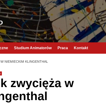
o
yczne
Studium Animatorów
Praca
Kontakt
 W NIEMIECKIM KLINGENTHAL
e
ik zwycięża w
ngenthal