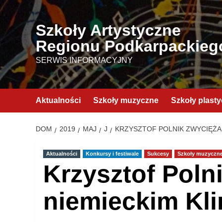
Przejdź
do
Szkoły Artystyczne
treści
Regionu Podkarpackieg
SERWIS INFORMACYJNY
Aktualności
Szkoły muzyczne
Szkoły plast
DOM
2019
MAJ
J
KRZYSZTOF POLNIK ZWYCIĘŻA
Aktualności
Konkursy i festiwale
Sukcesy
Szkoły muzyczn
Krzysztof Poln
niemieckim Kli