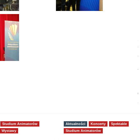
Next:
Koncert z
okazji 30-
lecia
Prywatnej
Szkoły
Muzycznej
I i II st.
PRO
MUSICA
Studium Animatorów
Aktualności
Koncerty
Spektakle
Wystawy
Studium Animatorów