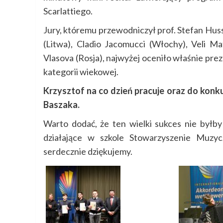
Scarlattiego.
Jury, któremu przewodniczył prof. Stefan Huss
(Litwa), Cladio Jacomucci (Włochy), Veli Mat
Vlasova (Rosja), najwyżej oceniło właśnie pr
kategorii wiekowej.
Krzysztof na co dzień pracuje oraz do kon
Baszaka.
Warto dodać, że ten wielki sukces nie byłby
działające w szkole Stowarzyszenie Muzy
serdecznie dziękujemy.