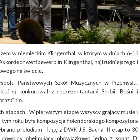
azem w niemieckim Klingenthal, w którym w dniach 6-11
r Akkordeonwettbewerb in Klingenthal, najtrudniejszego i
owego na świecie.
Zespołu Państwowych Szkół Muzycznych w Przemyślu,
której konkurował z reprezentantami Serbii, Bośni i
oraz Chin.
h etapach. W pierwszym etapie wszyscy grający musieli
 tym roku była kompozycja holenderskiego kompozytora
brane preludium i fugę z DWK J.S. Bacha. II etap to 30
m dowolny obejmujący obowiązkowo jedną z sonat D.