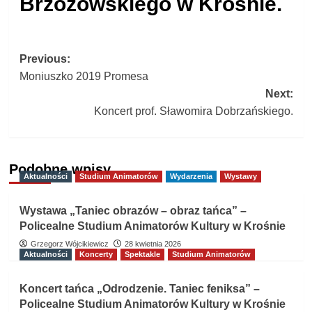
Brzozowskiego w Krośnie.
Post
Previous:
Moniuszko 2019 Promesa
navigation
Next:
Koncert prof. Sławomira Dobrzańskiego.
Podobne wpisy
Aktualności
Studium Animatorów
Wydarzenia
Wystawy
Wystawa „Taniec obrazów – obraz tańca” –
Policealne Studium Animatorów Kultury w Krośnie
Grzegorz Wójcikiewicz
28 kwietnia 2026
Aktualności
Koncerty
Spektakle
Studium Animatorów
Koncert tańca „Odrodzenie. Taniec feniksa” –
Policealne Studium Animatorów Kultury w Krośnie