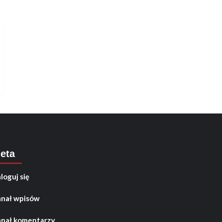
eta
loguj się
nał wpisów
nał komentarzy