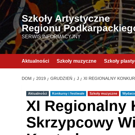
Przejdź
do
Szkoły Artystyczne
treści
Regionu Podkarpackieg
SERWIS INFORMACYJNY
Aktualności
Szkoły muzyczne
Szkoły plast
DOM
2019
GRUDZIEŃ
J
XI REGIONALNY KONKU
Aktualności
Konkursy i festiwale
Szkoły muzyczne
Wydarz
XI Regionalny
Skrzypcowy Wi