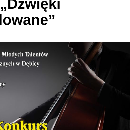
„Dźwięki
lowane”