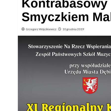
Kontrabasowy 
Smyczkiem Ma
Grzegorz Wójcikiewicz
10 grudnia 2019