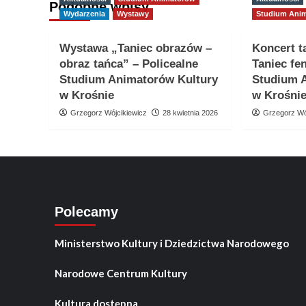
Podobne wpisy
Wydarzenia
Wystawy
Studium Ani
Wystawa „Taniec obrazów –
Koncert t
obraz tańca” – Policealne
Taniec fe
Studium Animatorów Kultury
Studium 
w Krośnie
w Krośni
Grzegorz Wójcikiewicz
28 kwietnia 2026
Grzegorz Wó
Polecamy
Ministerstwo Kultury i Dziedzictwa Narodowego
Narodowe Centrum Kultury
Kultura dostępna