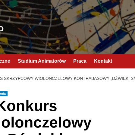
o
yczne
Studium Animatorów
Praca
Kontakt
RS SKRZYPCOWY WIOLONCZELOWY KONTRABASOWY „DŹWIĘKI S
enia
 Konkurs
olonczelowy