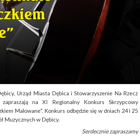
bicy, Urząd Miasta Dębica i Stowarzyszenie Na Rzecz
zapraszają na XI Regionalny Konkurs Skrzypcowy
iem Malowane”. Konkurs odbędzie się w dniach 24 i 25
ół Muzycznych w Dębicy.
Serdecznie zapraszamy