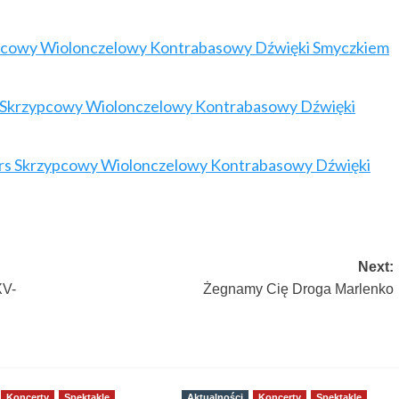
ypcowy Wiolonczelowy Kontrabasowy Dźwięki Smyczkiem
rs Skrzypcowy Wiolonczelowy Kontrabasowy Dźwięki
kurs Skrzypcowy Wiolonczelowy Kontrabasowy Dźwięki
Next:
XV-
Żegnamy Cię Droga Marlenko
Koncerty
Spektakle
Aktualności
Koncerty
Spektakle