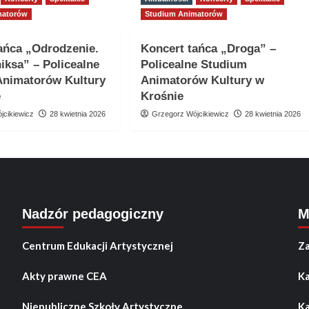
matorów
Studium Animatorów
ańca „Odrodzenie.
Koncert tańca „Droga” –
niksa” – Policealne
Policealne Studium
Animatorów Kultury
Animatorów Kultury w
e
Krośnie
jcikiewicz
28 kwietnia 2026
Grzegorz Wójcikiewicz
28 kwietnia 2026
Nadzór pedagogiczny
M
Centrum Edukacji Artystycznej
Za
Akty prawne CEA
Ka
Niepubliczne Szkoły Artystyczne
Ka