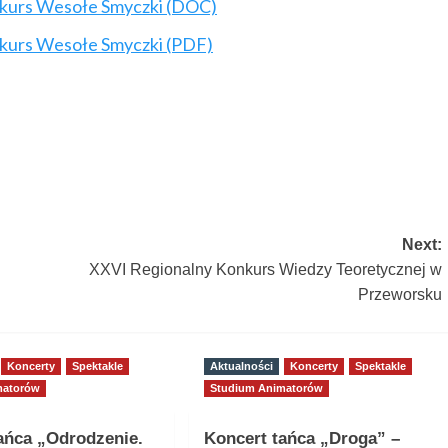
nkurs Wesołe Smyczki (DOC)
nkurs Wesołe Smyczki (PDF)
Next:
XXVI Regionalny Konkurs Wiedzy Teoretycznej w
Przeworsku
Koncerty
Spektakle
Aktualności
Koncerty
Spektakle
matorów
Studium Animatorów
ańca „Odrodzenie.
Koncert tańca „Droga” –