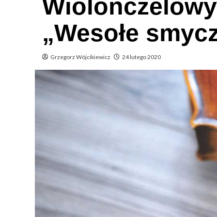
Wiolonczelowy
„Wesołe smycz
Grzegorz Wójcikiewicz
24 lutego 2020