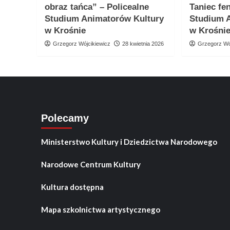
obraz tańca” – Policealne
Taniec fe
Studium Animatorów Kultury
Studium 
w Krośnie
w Krośni
Grzegorz Wójcikiewicz
28 kwietnia 2026
Grzegorz Wó
Polecamy
Ministerstwo Kultury i Dziedzictwa Narodowego
Narodowe Centrum Kultury
Kultura dostępna
Mapa szkolnictwa artystycznego