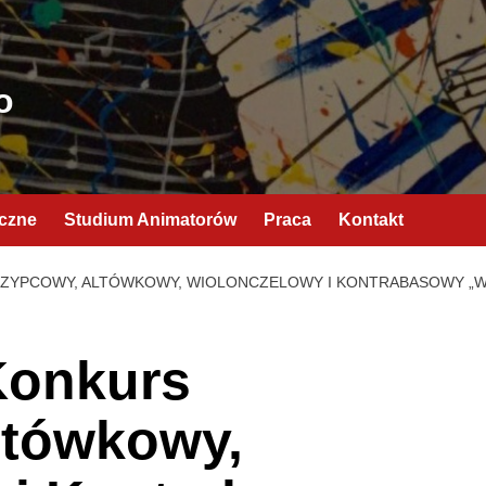
o
yczne
Studium Animatorów
Praca
Kontakt
RZYPCOWY, ALTÓWKOWY, WIOLONCZELOWY I KONTRABASOWY „W
Konkurs
ltówkowy,