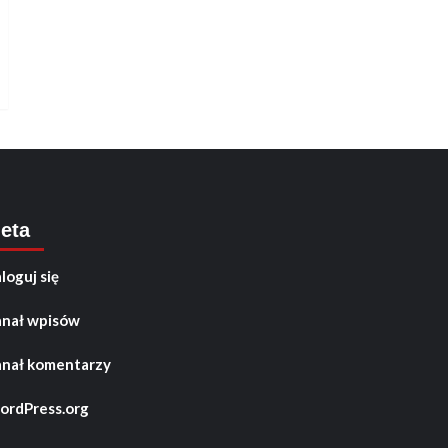
eta
loguj się
nał wpisów
nał komentarzy
rdPress.org