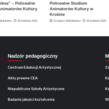
niksa” – Policealne
Policealne Studium
Animatorów Kultury
Animatorów Kultury w
e
Krośnie
jcikiewicz
28 kwietnia 2026
Grzegorz Wójcikiewicz
28 kwietnia 2026
Nadzór pedagogiczny
M
Centrum Edukacji Artystycznej
Za
Akty prawne CEA
Ka
Niepubliczne Szkoły Artystyczne
Ka
Badanie jakości kształcenia
Wo