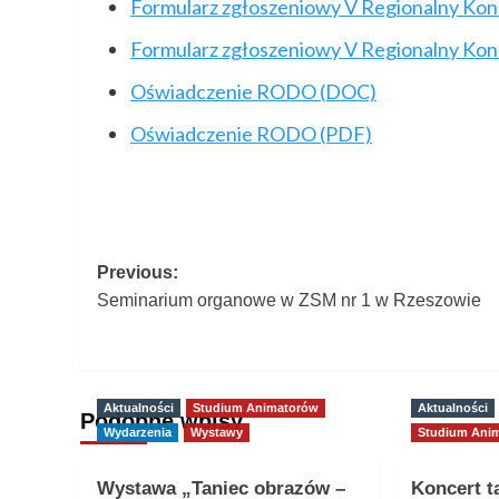
Formularz zgłoszeniowy V Regionalny Ko
Formularz zgłoszeniowy V Regionalny Ko
Oświadczenie RODO (DOC)
Oświadczenie RODO (PDF)
Post
Previous:
Seminarium organowe w ZSM nr 1 w Rzeszowie
navigation
Aktualności
Studium Animatorów
Aktualności
Podobne wpisy
Wydarzenia
Wystawy
Studium Ani
Wystawa „Taniec obrazów –
Koncert t