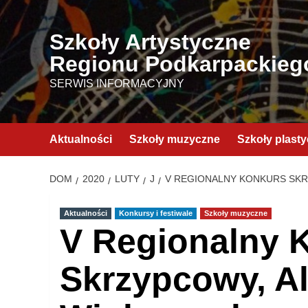
Przejdź
do
Szkoły Artystyczne
treści
Regionu Podkarpackieg
SERWIS INFORMACYJNY
Aktualności
Szkoły muzyczne
Szkoły plast
DOM
2020
LUTY
J
V REGIONALNY KONKURS SK
Aktualności
Konkursy i festiwale
Szkoły muzyczne
V Regionalny 
Skrzypcowy, A