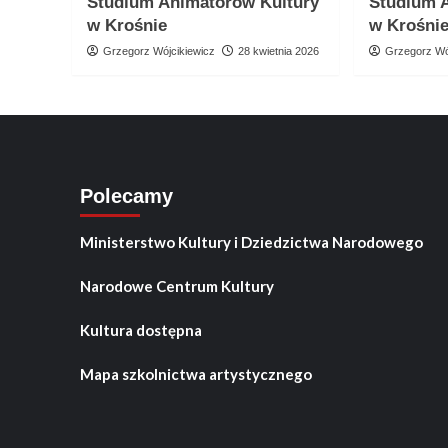
Studium Animatorów Kultury
Studium 
w Krośnie
w Krośni
Grzegorz Wójcikiewicz
28 kwietnia 2026
Grzegorz Wó
Polecamy
Ministerstwo Kultury i Dziedzictwa Narodowego
Narodowe Centrum Kultury
Kultura dostępna
Mapa szkolnictwa artystycznego