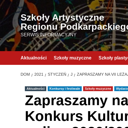
Przejdź
do
Szkoły Artystyczne
treści
Regionu Podkarpackieg
SERWIS INFORMACYJNY
Aktualności
Szkoły muzyczne
Szkoły plast
DOM
2021
STYCZEŃ
J
ZAPRASZAMY NA VII LEŻA
Aktualności
Konkursy i festiwale
Szkoły muzyczne
Wydarz
Zapraszamy na 
Konkurs Kultu