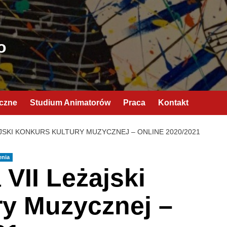
o
yczne
Studium Animatorów
Praca
Kontakt
JSKI KONKURS KULTURY MUZYCZNEJ – ONLINE 2020/2021
enia
VII Leżajski
ry Muzycznej –