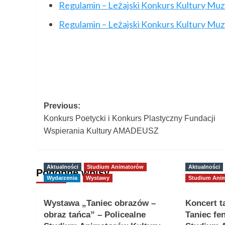
Regulamin – Leżajski Konkurs Kultury Mu
Regulamin – Leżajski Konkurs Kultury Mu
Post
Previous:
Konkurs Poetycki i Konkurs Plastyczny Fundacji
navigation
Wspierania Kultury AMADEUSZ
Aktualności
Studium Animatorów
Aktualności
Podobne wpisy
Wydarzenia
Wystawy
Studium Ani
Wystawa „Taniec obrazów –
Koncert t
obraz tańca” – Policealne
Taniec fe