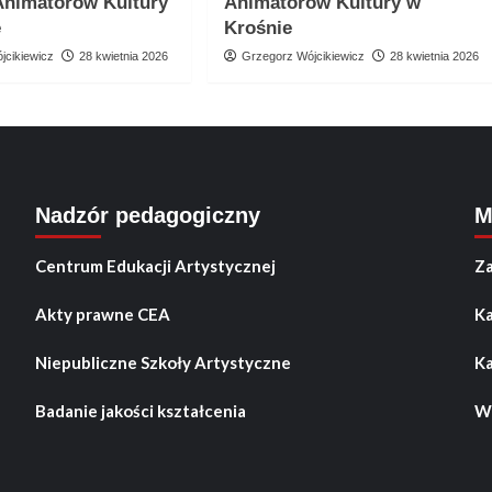
Animatorów Kultury
Animatorów Kultury w
e
Krośnie
jcikiewicz
28 kwietnia 2026
Grzegorz Wójcikiewicz
28 kwietnia 2026
Nadzór pedagogiczny
M
Centrum Edukacji Artystycznej
Za
Akty prawne CEA
Ka
Niepubliczne Szkoły Artystyczne
Ka
Badanie jakości kształcenia
Wo