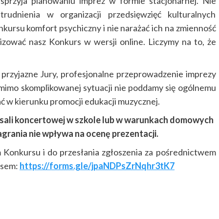
 sprzyja planowaniu imprez w formie stacjonarnej. Nie
udnienia w organizacji przedsięwzięć kulturalnych
nkursu komfort psychiczny i nie narażać ich na zmienność
zować nasz Konkurs w wersji online. Liczymy na to, że
przyjazne Jury, profesjonalne przeprowadzenie imprezy
 mimo skomplikowanej sytuacji nie poddamy się ogólnemu
ać w kierunku promocji edukacji muzycznej.
sali koncertowej w szkole lub w warunkach domowych
agrania nie wpływa na ocenę prezentacji.
 Konkursu i do przesłania zgłoszenia za pośrednictwem
esem:
https://forms.gle/jpaNDPsZrNqhr3tK7