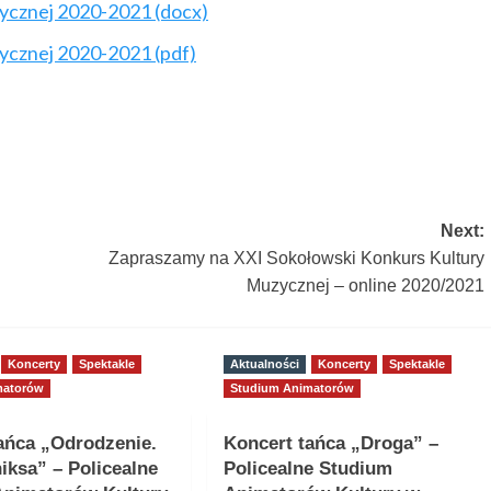
zycznej 2020-2021 (docx)
zycznej 2020-2021 (pdf)
Next:
Zapraszamy na XXI Sokołowski Konkurs Kultury
Muzycznej – online 2020/2021
Koncerty
Spektakle
Aktualności
Koncerty
Spektakle
matorów
Studium Animatorów
ańca „Odrodzenie.
Koncert tańca „Droga” –
niksa” – Policealne
Policealne Studium