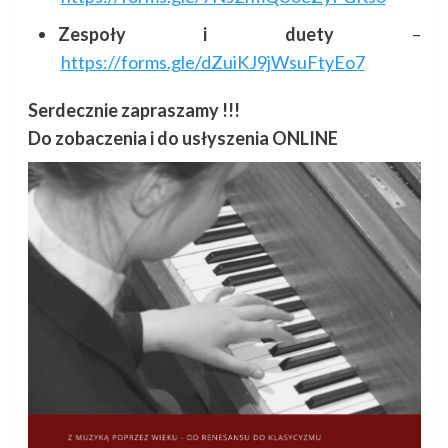
Zespoły i duety
–
https://forms.gle/dZuiKJ9jWsuFtyEo7
Serdecznie zapraszamy !!!
Do zobaczenia i do usłyszenia ONLINE