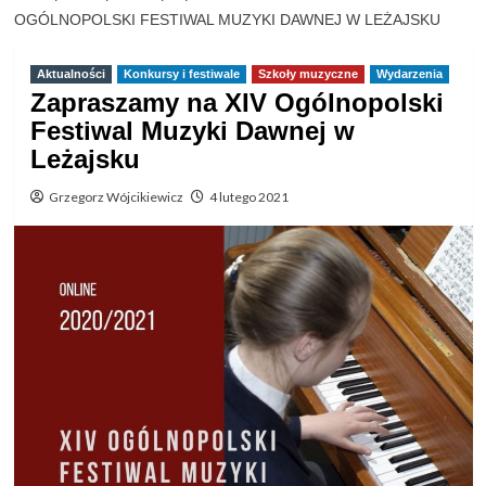
OGÓLNOPOLSKI FESTIWAL MUZYKI DAWNEJ W LEŻAJSKU
Aktualności
Konkursy i festiwale
Szkoły muzyczne
Wydarzenia
Zapraszamy na XIV Ogólnopolski
Festiwal Muzyki Dawnej w
Leżajsku
Grzegorz Wójcikiewicz
4 lutego 2021