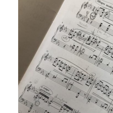
dyplomowej
krośnieńskiego
„plastyka”