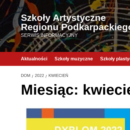
Przejdź
do
Szkoły Artystyczne
treści
Regionu Podkarpackieg
SERWIS INFORMACYJNY
Aktualności
Szkoły muzyczne
Szkoły plast
DOM
2022
KWIECIEŃ
Miesiąc:
kwieci