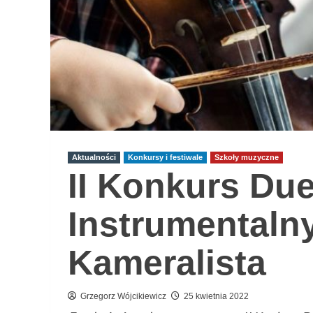
Aktualności
Konkursy i festiwale
Szkoły muzyczne
II Konkurs Du
Instrumentaln
Kameralista
Grzegorz Wójcikiewicz
25 kwietnia 2022