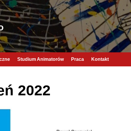
o
yczne
Studium Animatorów
Praca
Kontakt
eń 2022