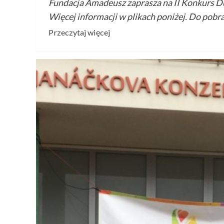
Fundacja Amadeusz zaprasza na II Konkur
Więcej informacji w plikach poniżej. Do pobr
Przeczytaj
Przeczytaj więcej
więcej
o
II
Konkurs
Duetów
Instrumentalnych
–
Młody
Kameralista