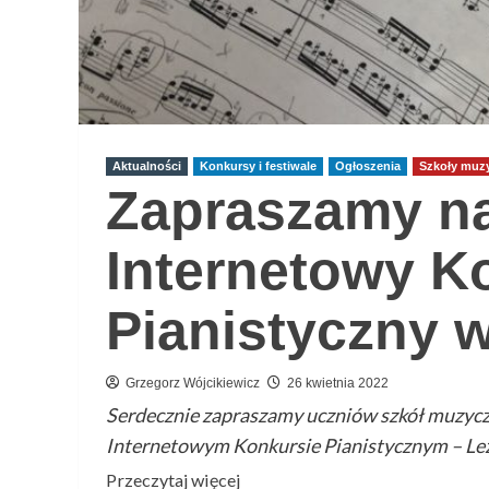
Aktualności
Konkursy i festiwale
Ogłoszenia
Szkoły muz
Zapraszamy na
Internetowy K
Pianistyczny 
Grzegorz Wójcikiewicz
26 kwietnia 2022
Serdecznie zapraszamy uczniów szkół muzyczn
Internetowym Konkursie Pianistycznym – Leża
Przeczytaj
Przeczytaj więcej