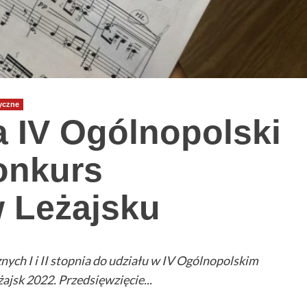
yczne
 IV Ogólnopolski
onkurs
w Leżajsku
ych I i II stopnia do udziału w IV Ogólnopolskim
jsk 2022. Przedsięwzięcie...