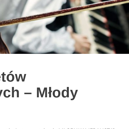
etów
ych – Młody