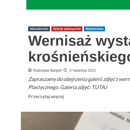
Aktualności
Szkoły plastyczne
Wydarzenia
Wernisaż wys
krośnieńskieg
Radosław Bargieł
27 kwietnia 2022
Zapraszamy do obejrzenia galerii zdjęć z w
Plastycznego. Galeria zdjęć: TUTAJ
Przeczytaj
Przeczytaj więcej
więcej
o
Wernisaż
wystawy