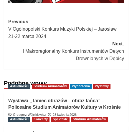
Post
Previous:
V Ogólnopolski Konkurs Muzyki Polskiej – Jarosław
navigation
21-22 marca 2024
Next:
I Makroregionalny Konkurs Instrumentów Dętych
Drewnianych w Dębicy
Podobne wpisy
Aktualności
Studium Animatorów
Wydarzenia
Wystawy
Wystawa „Taniec obrazów – obraz tańca” –
Policealne Studium Animatorów Kultury w Krośnie
Grzegorz Wójcikiewicz
28 kwietnia 2026
Aktualności
Koncerty
Spektakle
Studium Animatorów