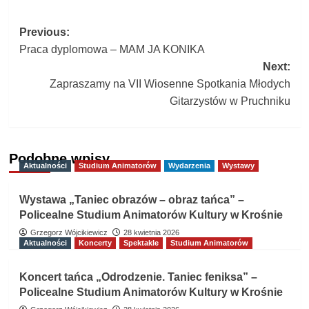
Post
Previous:
Praca dyplomowa – MAM JA KONIKA
navigation
Next:
Zapraszamy na VII Wiosenne Spotkania Młodych
Gitarzystów w Pruchniku
Podobne wpisy
Aktualności
Studium Animatorów
Wydarzenia
Wystawy
Wystawa „Taniec obrazów – obraz tańca” –
Policealne Studium Animatorów Kultury w Krośnie
Grzegorz Wójcikiewicz
28 kwietnia 2026
Aktualności
Koncerty
Spektakle
Studium Animatorów
Koncert tańca „Odrodzenie. Taniec feniksa” –
Policealne Studium Animatorów Kultury w Krośnie