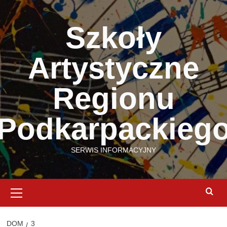
Przejdź
do
Szkoły
treści
Artystyczne
Regionu
Podkarpackieg
SERWIS INFORMACYJNY
Menu
podstawowe
DOM
3