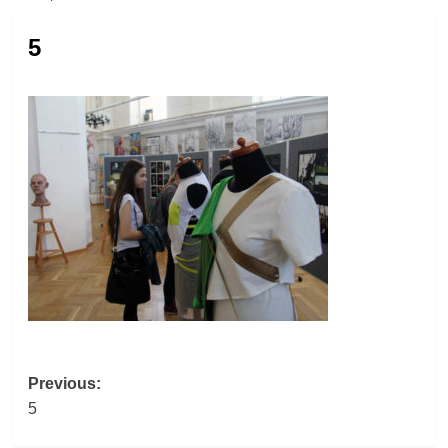
5
Post
Previous:
5
navigation