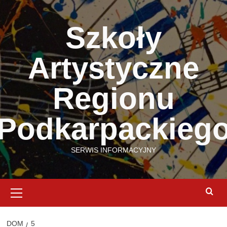
Przejdź
do
Szkoły
treści
Artystyczne
Regionu
Podkarpackieg
SERWIS INFORMACYJNY
Menu
podstawowe
DOM
5