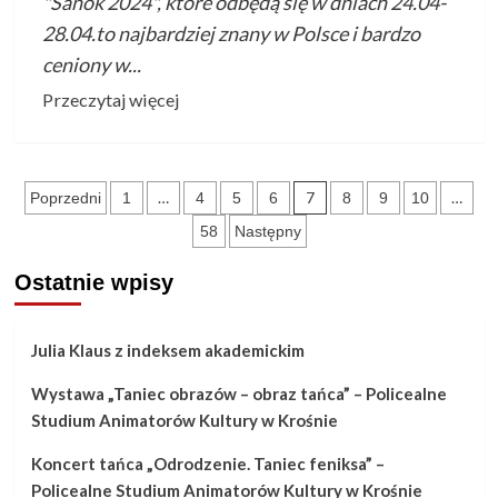
"Sanok 2024", które odbędą się w dniach 24.04-
28.04.to najbardziej znany w Polsce i bardzo
ceniony w...
Przeczytaj
Przeczytaj więcej
więcej
o
XXII
Stronicowanie
…
7
…
Poprzedni
1
4
5
6
8
9
10
Międzynarodowe
wpisów
58
Następny
Spotkania
Akordeonowe
Ostatnie wpisy
–
Sanok
2024
Julia Klaus z indeksem akademickim
Wystawa „Taniec obrazów – obraz tańca” – Policealne
Studium Animatorów Kultury w Krośnie
Koncert tańca „Odrodzenie. Taniec feniksa” –
Policealne Studium Animatorów Kultury w Krośnie