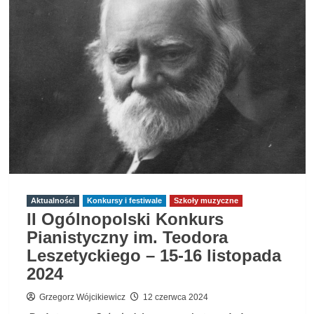
o
nich
to
nasza
powinność
–
Powstanie
Warszawskie
Aktualności
Konkursy i festiwale
Szkoły muzyczne
II Ogólnopolski Konkurs
Pianistyczny im. Teodora
Leszetyckiego – 15-16 listopada
2024
Grzegorz Wójcikiewicz
12 czerwca 2024