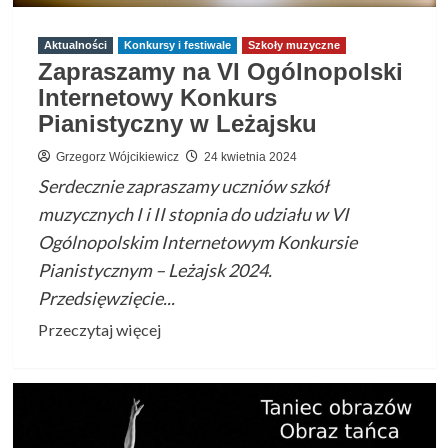
2024
Aktualności
Konkursy i festiwale
Szkoły muzyczne
Zapraszamy na VI Ogólnopolski
Internetowy Konkurs
Pianistyczny w Leżajsku
Grzegorz Wójcikiewicz
24 kwietnia 2024
Serdecznie zapraszamy uczniów szkół
muzycznych I i II stopnia do udziału w VI
Ogólnopolskim Internetowym Konkursie
Pianistycznym – Leżajsk 2024.
Przedsięwzięcie...
Przeczytaj
Przeczytaj więcej
więcej
o
Zapraszamy
na