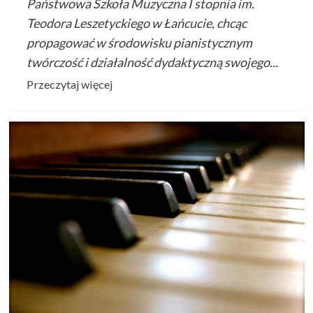
Państwowa Szkoła Muzyczna I stopnia im.
Teodora Leszetyckiego w Łańcucie, chcąc
propagować w środowisku pianistycznym
twórczość i działalność dydaktyczną swojego...
Przeczytaj
Przeczytaj więcej
więcej
o
II
Ogólnopolski
Konkurs
Pianistyczny
im.
Teodora
Leszetyckiego
–
15-
16
listopada