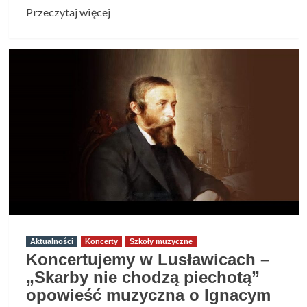
Przeczytaj
Przeczytaj więcej
więcej
o
„Harnasie”
Karola
Szymanowskiego
–
KONKURS
na
prezentację
multimedialną
Aktualności
Koncerty
Szkoły muzyczne
Koncertujemy w Lusławicach –
„Skarby nie chodzą piechotą”
opowieść muzyczna o Ignacym