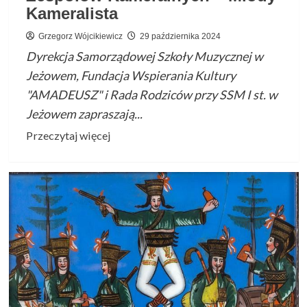
Kameralista
Grzegorz Wójcikiewicz
29 października 2024
Dyrekcja Samorządowej Szkoły Muzycznej w
Jeżowem, Fundacja Wspierania Kultury
"AMADEUSZ" i Rada Rodziców przy SSM I st. w
Jeżowem zapraszają...
Przeczytaj
Przeczytaj więcej
więcej
o
Ogólnopolski
Konkurs
Zespołów
Kameralnych
–
Młody
Kameralista