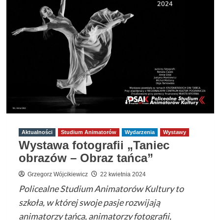
VI
Ogólnopolski
Internetowy
Konkurs
Pianistyczny
w
Leżajsku
Aktualności
Studium Animatorów
Wydarzenia
Wystawy
Wystawa fotografii „Taniec
obrazów – Obraz tańca”
Grzegorz Wójcikiewicz
22 kwietnia 2024
Policealne Studium Animatorów Kultury to
szkoła, w której swoje pasje rozwijają
animatorzy tańca, animatorzy fotografii,