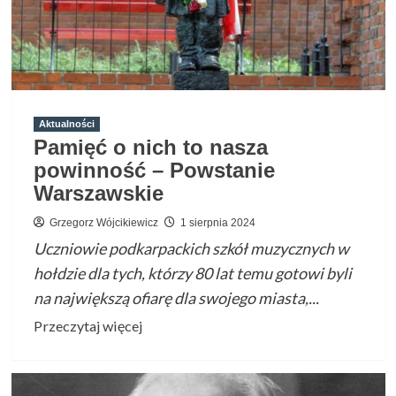
piechotą”
opowieść
muzyczna
o
Ignacym
Łukasiewiczu
Aktualności
Pamięć o nich to nasza
powinność – Powstanie
Warszawskie
Grzegorz Wójcikiewicz
1 sierpnia 2024
Uczniowie podkarpackich szkół muzycznych w
hołdzie dla tych, którzy 80 lat temu gotowi byli
na największą ofiarę dla swojego miasta,...
Przeczytaj
Przeczytaj więcej
więcej
o
Pamięć