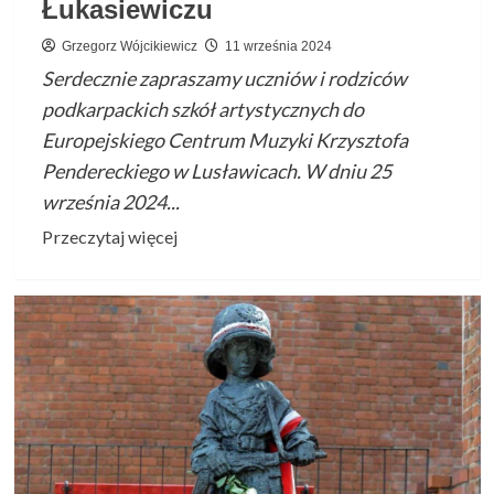
Łukasiewiczu
Grzegorz Wójcikiewicz
11 września 2024
Serdecznie zapraszamy uczniów i rodziców
podkarpackich szkół artystycznych do
Europejskiego Centrum Muzyki Krzysztofa
Pendereckiego w Lusławicach. W dniu 25
września 2024...
Przeczytaj
Przeczytaj więcej
więcej
o
Koncertujemy
w
Lusławicach
–
„Skarby
nie
chodzą