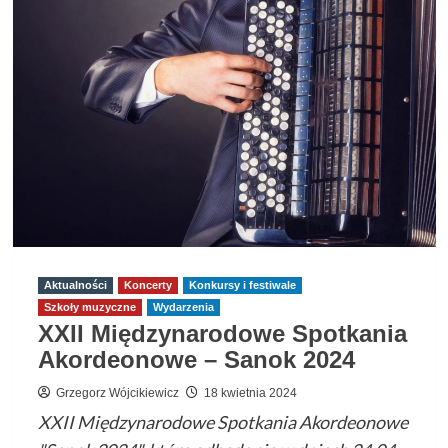
„Tanecznym
krokiem”
Aktualności
Koncerty
Konkursy i festiwale
Szkoły muzyczne
Wydarzenia
XXII Międzynarodowe Spotkania
Akordeonowe – Sanok 2024
Grzegorz Wójcikiewicz
18 kwietnia 2024
XXII Międzynarodowe Spotkania Akordeonowe