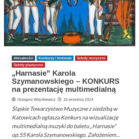
Aktualności
Konkursy i festiwale
Szkoły muzyczne
Szkoły plastyczne
„Harnasie” Karola
Szymanowskiego – KONKURS
na prezentację multimedialną
Grzegorz Wójcikiewicz
16 września 2024
Śląskie Towarzystwo Muzyczne z siedzibą w
Katowicach ogłasza Konkurs na wizualizację
multimedialną muzyki do baletu „Harnasie”
op.55 Karola Szymanowskiego. Założeniem...