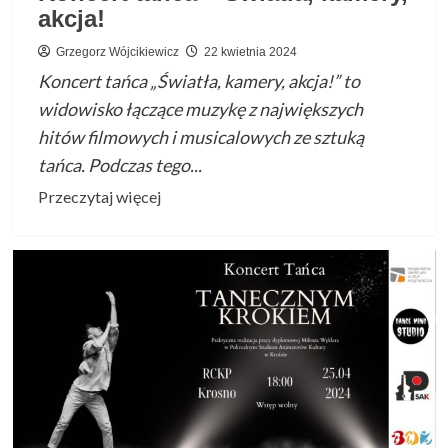
akcja!
Grzegorz Wójcikiewicz
22 kwietnia 2024
Koncert tańca „Światła, kamery, akcja!” to
widowisko łączące muzykę z największych
hitów filmowych i musicalowych ze sztuką
tańca. Podczas tego...
Przeczytaj
Przeczytaj więcej
więcej
o
Koncert
tańca
–
Światła,
kamery,
akcja!