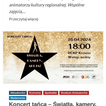
animatorzy kultury regionalnej. Wspólne
zajęcia,...
Przeczytaj
Przeczytaj więcej
więcej
o
Wystawa
fotografii
„Taniec
obrazów
–
Obraz
tańca”
Aktualności
Koncerty
Spektakle
Studium Animatorów
Wydarzenia
Koncert tańca – Światła, kamery,