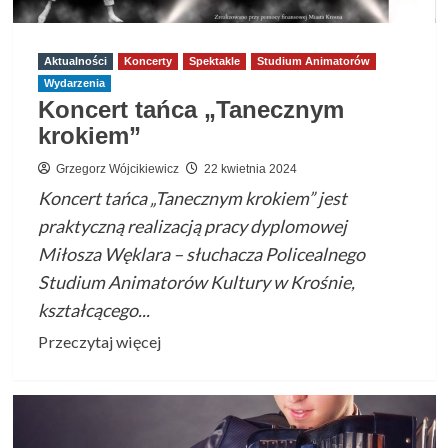
Aktualności
Koncerty
Spektakle
Studium Animatorów
Wydarzenia
Koncert tańca „Tanecznym
krokiem”
Grzegorz Wójcikiewicz
22 kwietnia 2024
Koncert tańca „Tanecznym krokiem” jest
praktyczną realizacją pracy dyplomowej
Miłosza Węklara – słuchacza Policealnego
Studium Animatorów Kultury w Krośnie,
kształcącego...
Przeczytaj
Przeczytaj więcej
więcej
o
Koncert
tańca