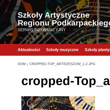
Przejdź
do
Szkoły Artystyczne
treści
Regionu Podkarpackieg
SERWIS INFORMACYJNY
Aktualności
Szkoły muzyczne
Szkoły plast
DOM
CROPPED-TOP_ARTRZESZOW_1-2.JPG
cropped-Top_a