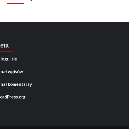
eta
loguj się
nał wpisów
nał komentarzy
rdPress.org