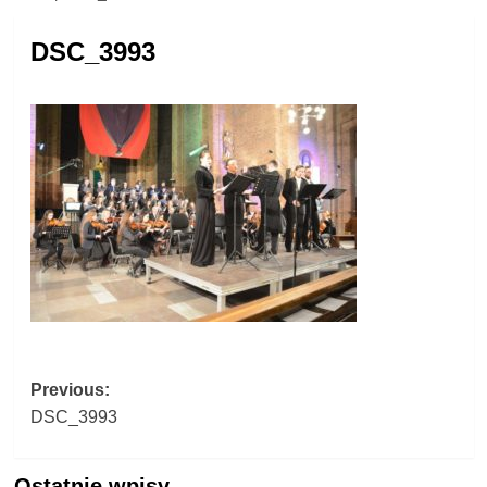
DSC_3993
Post
Previous:
DSC_3993
navigation
Ostatnie wpisy